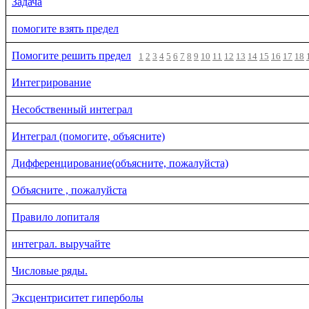
Задача
помогите взять предел
Помогите решить предел
1
2
3
4
5
6
7
8
9
10
11
12
13
14
15
16
17
18
Интегрирование
Несобственный интеграл
Интеграл (помогите, объясните)
Дифференцирование(объясните, пожалуйста)
Объясните , пожалуйста
Правило лопиталя
интеграл. выручайте
Числовые ряды.
Эксцентриситет гиперболы