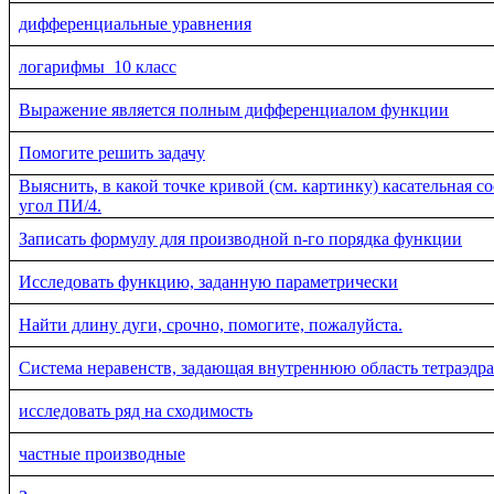
дифференциальные уравнения
логарифмы_10 класс
Выражение является полным дифференциалом функции
Помогите решить задачу
Выяснить, в какой точке кривой (см. картинку) касательная с
угол ПИ/4.
Записать формулу для производной n-го порядка функции
Исследовать функцию, заданную параметрически
Найти длину дуги, срочно, помогите, пожалуйста.
Система неравенств, задающая внутреннюю область тетраэдра
исследовать ряд на сходимость
частные производные