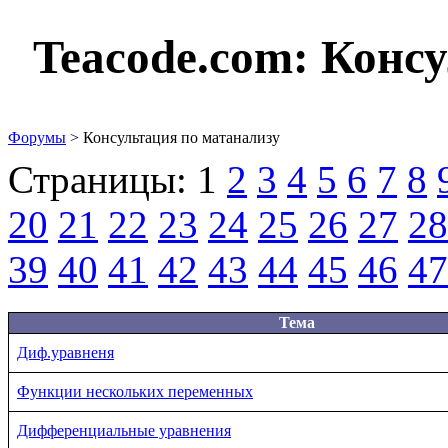
Teacode.com:
Консу
Форумы
> Консультация по матанализу
Страницы:
1
2
3
4
5
6
7
8
20
21
22
23
24
25
26
27
28
39
40
41
42
43
44
45
46
47
Тема
Диф.уравненя
Функции нескольких переменных
Дифференциальные уравнения