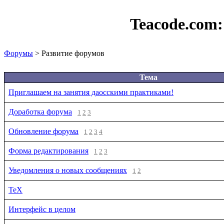
Teacode.com
Форумы
> Развитие форумов
Тема
Приглашаем на занятия даосскими практиками!
Доработка форума
1
2
3
Обновление форума
1
2
3
4
Форма редактирования
1
2
3
Уведомления о новых сообщениях
1
2
TeX
Интерфейс в целом