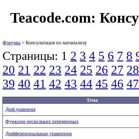
Teacode.com:
Консу
Форумы
> Консультация по матанализу
Страницы:
1
2
3
4
5
6
7
8
20
21
22
23
24
25
26
27
28
39
40
41
42
43
44
45
46
47
Тема
Диф.уравненя
Функции нескольких переменных
Дифференциальные уравнения