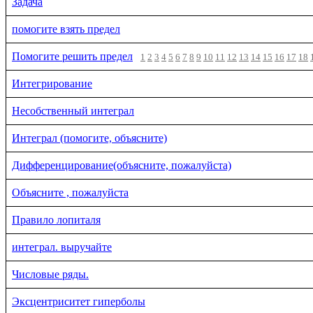
Задача
помогите взять предел
Помогите решить предел
1
2
3
4
5
6
7
8
9
10
11
12
13
14
15
16
17
18
Интегрирование
Несобственный интеграл
Интеграл (помогите, объясните)
Дифференцирование(объясните, пожалуйста)
Объясните , пожалуйста
Правило лопиталя
интеграл. выручайте
Числовые ряды.
Эксцентриситет гиперболы