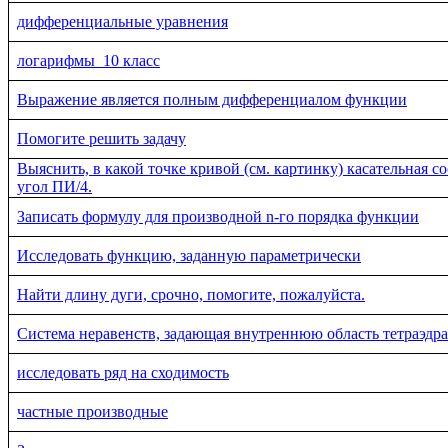
дифференциальные уравнения
логарифмы_10 класс
Выражение является полным дифференциалом функции
Помогите решить задачу
Выяснить, в какой точке кривой (см. картинку) касательная с
угол ПИ/4.
Записать формулу для производной n-го порядка функции
Исследовать функцию, заданную параметрически
Найти длину дуги, срочно, помогите, пожалуйста.
Система неравенств, задающая внутреннюю область тетраэдра
исследовать ряд на сходимость
частные производные