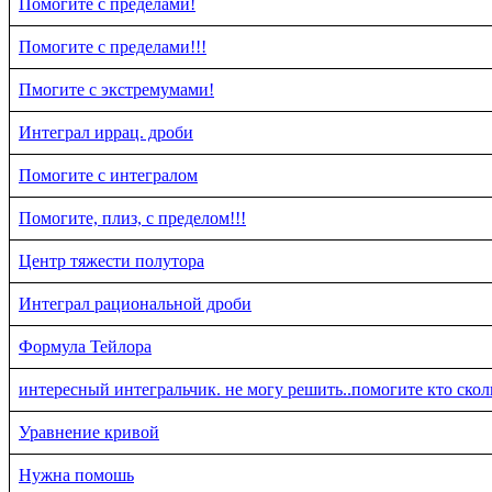
Помогите с пределами!
Помогите с пределами!!!
Пмогите с экстремумами!
Интеграл иррац. дроби
Помогите с интегралом
Помогите, плиз, с пределом!!!
Центр тяжести полутора
Интеграл рациональной дроби
Формула Тейлора
интересный интегральчик. не могу решить..помогите кто сколь
Уравнение кривой
Нужна помошь