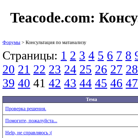
Teacode.com:
Консу
Форумы
> Консультация по матанализу
Страницы:
1
2
3
4
5
6
7
8
20
21
22
23
24
25
26
27
28
39
40
41
42
43
44
45
46
47
Тема
Проверка решения.
Помогите, пожалуйста...
Help, не справляюсь :(