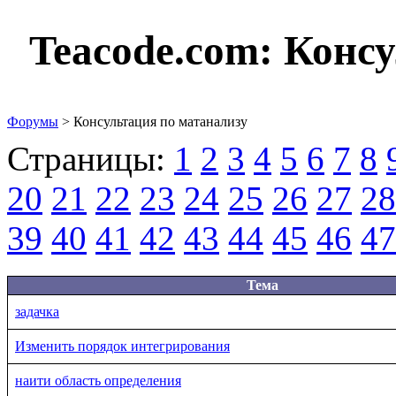
Teacode.com:
Консу
Форумы
> Консультация по матанализу
Страницы:
1
2
3
4
5
6
7
8
20
21
22
23
24
25
26
27
28
39
40
41
42
43
44
45
46
47
Тема
задачка
Изменить порядок интегрирования
наити область определения