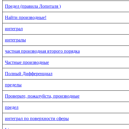
Предел (правила Лопиталя )
Найти производные!
интеграл
интегралы
частная производная второго порядка
Частные производные
Полный Дифференциал
пределы
Проверьте, пожалуйста, производные
предел
интеграл по поверхности сферы