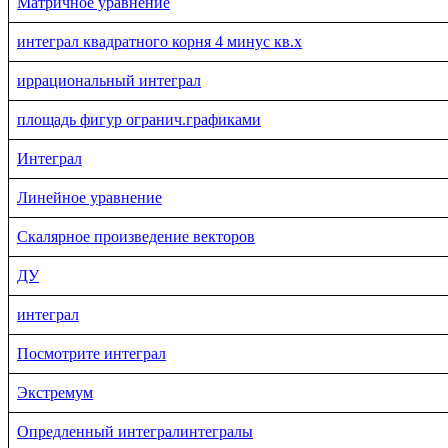
Матричное уравнение
интеграл квадратного корня 4 минус кв.х
иррациональный интеграл
площадь фигур огранич.графиками
Интеграл
Линейное уравнение
Скалярное произведение векторов
ДУ
интеграл
Посмотрите интеграл
Экстремум
Опредленный интегралинтегралы