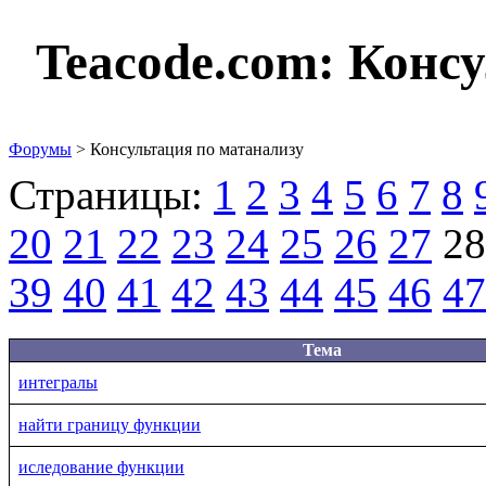
Teacode.com:
Консу
Форумы
> Консультация по матанализу
Страницы:
1
2
3
4
5
6
7
8
20
21
22
23
24
25
26
27
28
39
40
41
42
43
44
45
46
47
Тема
интегралы
найти границу функции
иследование функции