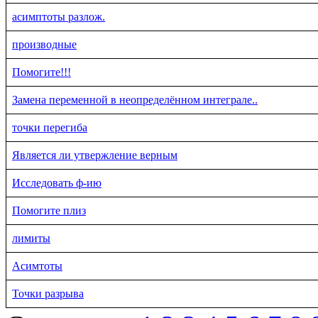
асимптоты разлож.
производные
Помогите!!!
Замена переменной в неопределённом интеграле..
точки перегиба
Является ли утвержление верным
Исследовать ф-ию
Помогите плиз
лимиты
Асимтоты
Точки разрыва