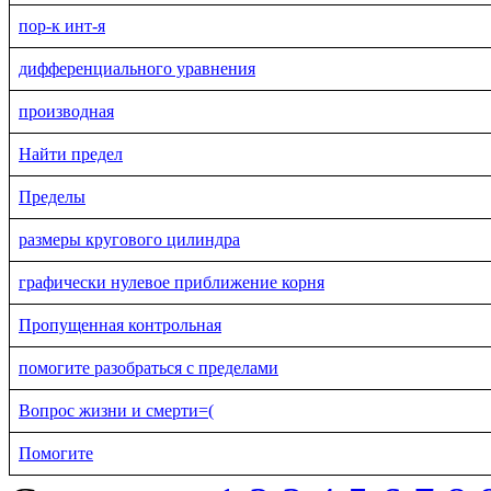
пор-к инт-я
дифференциального уравнения
производная
Найти предел
Пределы
размеры кругового цилиндра
графически нулевое приближение корня
Пропущенная контрольная
помогите разобраться с пределами
Вопрос жизни и смерти=(
Помогите