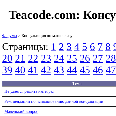
Teacode.com:
Консу
Форумы
> Консультация по матанализу
Страницы:
1
2
3
4
5
6
7
8
20
21
22
23
24
25
26
27
28
39
40
41
42
43
44
45
46
47
Тема
Не удается решить интеграл
Рекомендации по использованию данной консультации
Маленький вопрос