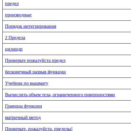
предел
производные
Порядок интегрирования
2 Предела
цилиндр
Проверьте пожалуйста предел
бесконечный разрыв функции
Учебник по вышмату
Вычислить объем тела, ограниченного поверхностями
Границы функции
матричный метод
Проверьте, пожалуйста, пределы!