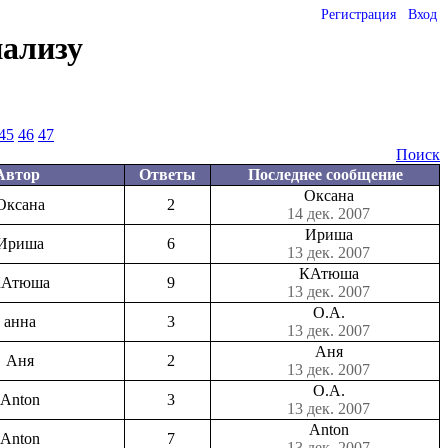
Регистрация
Вход
нализу
45
46
47
Поиск
Автор
Ответы
Последнее сообщение
Оксана
Оксана
2
14 дек. 2007
Ириша
Ириша
6
13 дек. 2007
КАтюша
Атюша
9
13 дек. 2007
О.А.
анна
3
13 дек. 2007
Аня
Аня
2
13 дек. 2007
О.А.
Anton
3
13 дек. 2007
Anton
Anton
7
13 дек. 2007