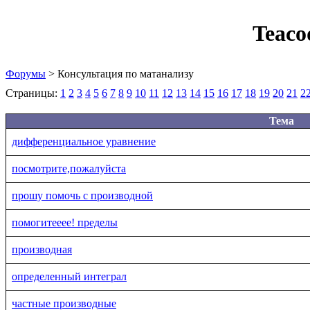
Teaco
Форумы
> Консультация по матанализу
Страницы:
1
2
3
4
5
6
7
8
9
10
11
12
13
14
15
16
17
18
19
20
21
2
Тема
дифференциальное уравнение
посмотрите,пожалуйста
прошу помочь с производной
помогитееее! пределы
производная
определенный интеграл
частные производные