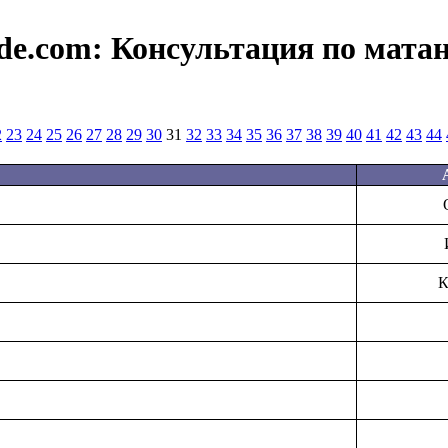
de.com:
Консультация по мата
2
23
24
25
26
27
28
29
30
31
32
33
34
35
36
37
38
39
40
41
42
43
44
К