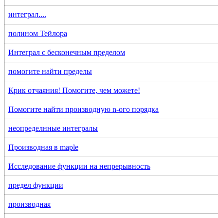
интеграл....
полином Тейлора
Интеграл с бесконечным пределом
помогите найти пределы
Крик отчаяния! Помогите, чем можете!
Помогите найти производную n-ого порядка
неопределнные интегралы
Производная в maple
Исследование функции на непрерывность
предел функции
производная