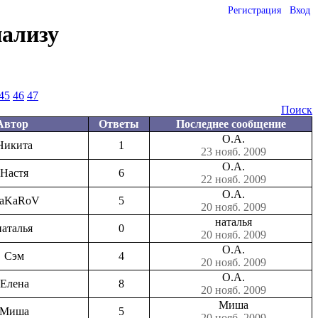
Регистрация
Вход
нализу
45
46
47
Поиск
Автор
Ответы
Последнее сообщение
О.А.
Никита
1
23 нояб. 2009
О.А.
Настя
6
22 нояб. 2009
О.А.
aKaRoV
5
20 нояб. 2009
наталья
наталья
0
20 нояб. 2009
О.А.
Сэм
4
20 нояб. 2009
О.А.
Елена
8
20 нояб. 2009
Миша
Миша
5
20 нояб. 2009