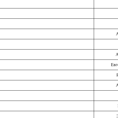
А
А
Евг
А