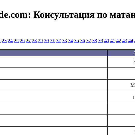
de.com:
Консультация по мата
2
23
24
25
26
27
28
29
30
31
32
33
34
35
36
37
38
39
40
41
42
43
44
M