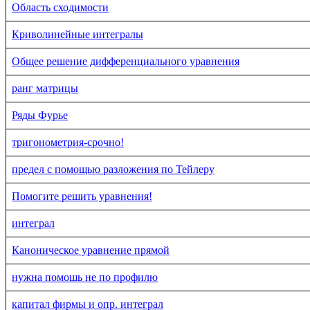
Область сходимости
Криволинейные интегралы
Общее решение дифференциального уравнения
ранг матрицы
Ряды Фурье
тригонометрия-срочно!
предел с помощью разложения по Тейлеру
Пoмогите решить уравнения!
интеграл
Каноническое уравнение прямой
нужна помошь не по профилю
капитал фирмы и опр. интеграл