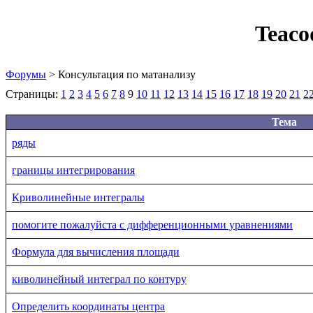
Teaco
Форумы
> Консультация по матанализу
Страницы:
1
2
3
4
5
6
7
8
9
10
11
12
13
14
15
16
17
18
19
20
21
2
Тема
ряды
границы интегрирования
Криволинейные интегралы
помогите пожалуйста с дифференционными уравнениями
Формула для вычисления площади
киволинейный интеграл по контуру
Определить координаты центра