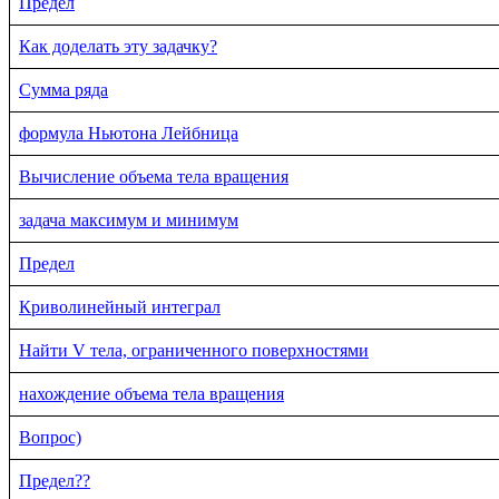
Предел
Как доделать эту задачку?
Сумма ряда
формула Ньютона Лейбница
Вычисление объема тела вращения
задача максимум и минимум
Предел
Криволинейный интеграл
Найти V тела, ограниченного поверхностями
нахождение объема тела вращения
Вопрос)
Предел??