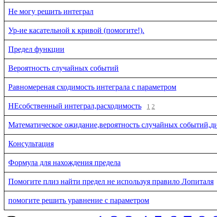
Не могу решить интеграл
Ур-ие касательной к кривой (помогите!).
Предел функции
Вероятность случайных событий
Равномереная сходимость интеграла с параметром
НЕсобственный интеграл,расходимость
1
2
Математическое ожидание,вероятность случайных событий,д
Консультация
Формула для нахождения предела
Помогите плиз найти предел не используя правило Лопиталя
помогите решить уравнение с параметром