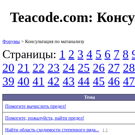
Teacode.com:
Консу
Форумы
> Консультация по матанализу
Страницы:
1
2
3
4
5
6
7
8
20
21
22
23
24
25
26
27
28
39
40
41
42
43
44
45
46
47
Тема
Помогите вычислить предел!
Помогите, пожалуйста, найти предел!
Найти область сходимости степенного ряда...
1
2