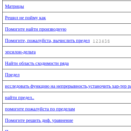
Матрицы
Решил не пойму как
Помогите найти производную
Помогите, пожалуйста, вычислить предел
1
2
3
4
5
6
эпсилон-дельта
Найти область сходимости ряда
Предел
исследовать функцию на непрерывность,устаночить хар-тер ра
найти предел..
помогите пожалуйста по пределам
Помогите решить диф. уравнение