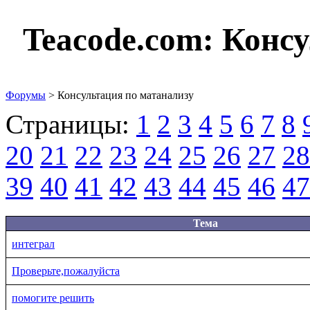
Teacode.com:
Консу
Форумы
> Консультация по матанализу
Страницы:
1
2
3
4
5
6
7
8
20
21
22
23
24
25
26
27
28
39
40
41
42
43
44
45
46
47
Тема
интеграл
Проверьте,пожалуйста
помогите решить