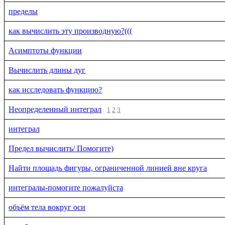
пределы
как вычислить эту производную?(((
Асимптоты функции
Вычислить длины дуг
как исследовать функцию?
Неопределенный интеграл
1
2
3
интеграл
Предел вычислить/ Помогите)
Найти площадь фигуры, ограниченной линией вне круга
интегралы-помогите пожалуйста
объём тела вокруг оси