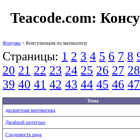
Teacode.com:
Консу
Форумы
> Консультация по матанализу
Страницы:
1
2
3
4
5
6
7
8
20
21
22
23
24
25
26
27
28
39
40
41
42
43
44
45
46
47
Тема
дискретная математика
Двойной интеграл
Сходимость ряда