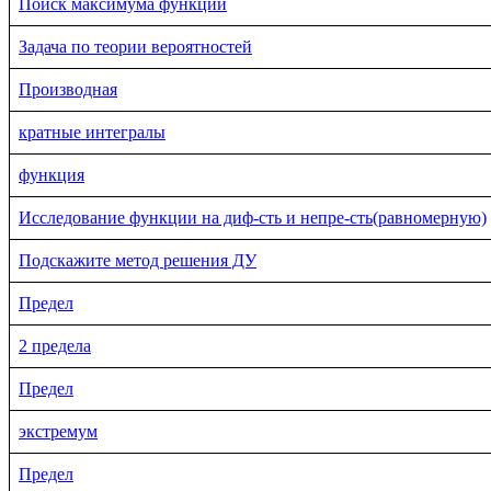
Поиск максимума функции
Задача по теории вероятностей
Производная
кратные интегралы
функция
Исследование функции на диф-сть и непре-сть(равномерную)
Подскажите метод решения ДУ
Предел
2 предела
Предел
экстремум
Предел