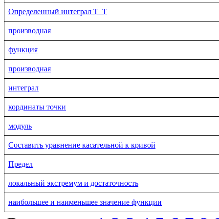
Определенный интеграл Т_Т
производная
функция
производная
интеграл
кординаты точки
модуль
Составить уравнение касательной к кривой
Предел
локальный экстремум и достаточность
наибольшее и наименьшее значение функции