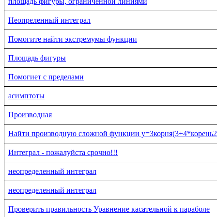
площадь фигуры, ограниченной линиями
Неопреленный интеграл
Помогите найти экстремумы функции
Площадь фигуры
Помогиет с пределами
асимптоты
Производная
Найти производную сложной функции y=3корня(3+4*корень2
Интеграл - пожалуйста срочно!!!
неопределенный интеграл
неопределенный интеграл
Проверить правильность Уравнение касательной к параболе