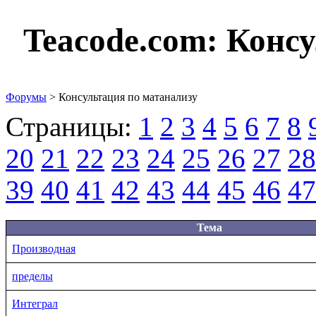
Teacode.com:
Консу
Форумы
> Консультация по матанализу
Страницы:
1
2
3
4
5
6
7
8
20
21
22
23
24
25
26
27
28
39
40
41
42
43
44
45
46
47
Тема
Производная
пределы
Интеграл