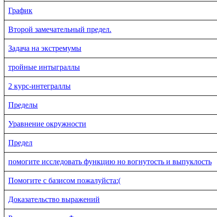
График
Второй замечательный предел.
Задача на экстремумы
тройные интыграллы
2 курс-интеграллы
Пределы
Уравнение окружности
Предел
помогите исследовать функцию но вогнутость и выпуклость
Помогите с базисом пожалуйста:(
Доказательство выражений