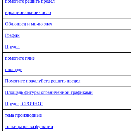
помогите решить предел
иррациональное число
Обл.опред и мн-во знач.
График
Предел
помогите плиз
площадь
Помогите пожалуйста решить предел.
Площадь фигуры ограниченной графиками
Предел, СРОЧНО!
тема производные
точки разрыва функции