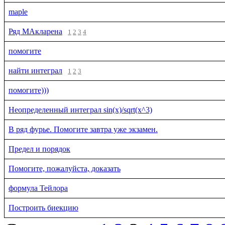
maple
Ряд МАкларена
1
2
3
4
помогите
найти интеграл
1
2
3
помогите)))
Неопределенный интеграл sin(x)/sqrt(x^3)
В ряд фурье. Помогите завтра уже экзамен.
Предел и порядок
Помогите, пожалуйста, доказать
формула Тейлора
Построить биекцию