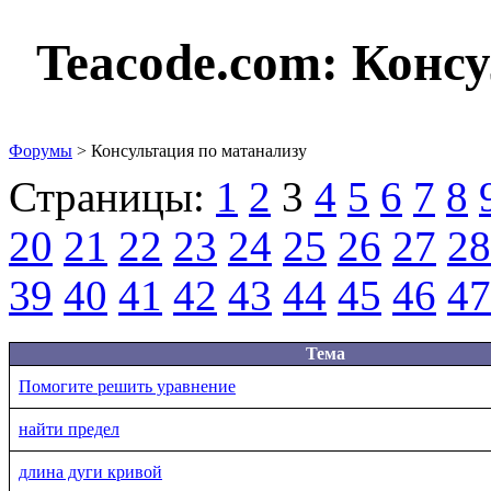
Teacode.com:
Консу
Форумы
> Консультация по матанализу
Страницы:
1
2
3
4
5
6
7
8
20
21
22
23
24
25
26
27
28
39
40
41
42
43
44
45
46
47
Тема
Помогите решить уравнение
найти предел
длина дуги кривой