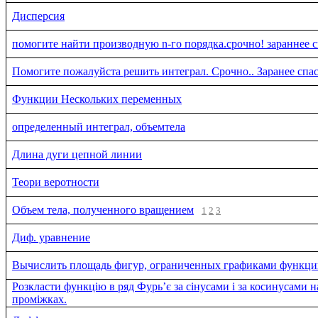
Дисперсия
помогите найти производную n-го порядка.срочно! зараннее с
Помогите пожалуйста решить интеграл. Срочно.. Заранее спа
Функции Нескольких переменных
определенный интеграл, объемтела
Длина дуги цепной линии
Теори веротности
Объем тела, полученного вращением
1
2
3
Диф. уравнение
Вычислить площадь фигур, ограниченных графиками функц
Розкласти функцію в ряд Фурь’є за сінусами і за косинусами н
проміжках.