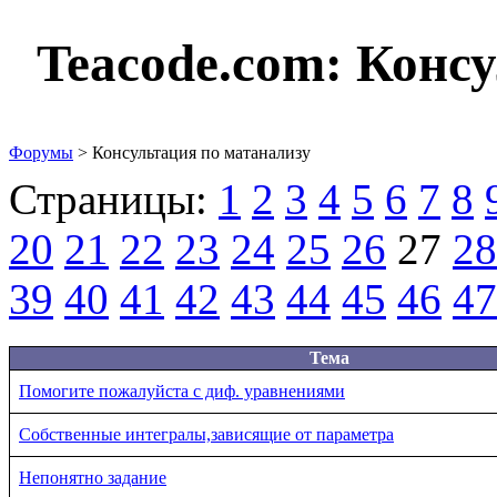
Teacode.com:
Консу
Форумы
> Консультация по матанализу
Страницы:
1
2
3
4
5
6
7
8
20
21
22
23
24
25
26
27
28
39
40
41
42
43
44
45
46
47
Тема
Помогите пожалуйста с диф. уравнениями
Собственные интегралы,зависящие от параметра
Непонятно задание