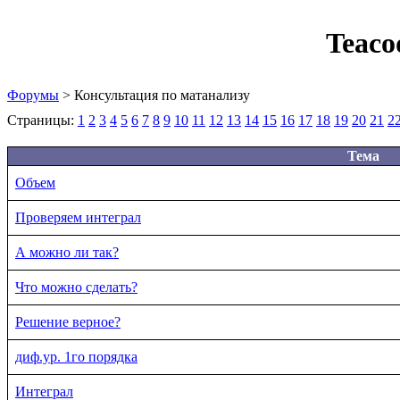
Teaco
Форумы
> Консультация по матанализу
Страницы:
1
2
3
4
5
6
7
8
9
10
11
12
13
14
15
16
17
18
19
20
21
2
Тема
Объем
Проверяем интеграл
А можно ли так?
Что можно сделать?
Решение верное?
диф.ур. 1го порядка
Интеграл