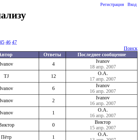
Регистрация
Вход
нализу
45
46
47
Поиск
Автор
Ответы
Последнее сообщение
Ivanov
Ivanov
4
18 апр. 2007
О.А.
TJ
12
17 апр. 2007
Ivanov
Ivanov
6
16 апр. 2007
Ivanov
Ivanov
2
16 апр. 2007
О.А.
Ivanov
1
16 апр. 2007
Виктор
Виктор
0
15 апр. 2007
О.А.
Пётр
1
13 апр. 2007