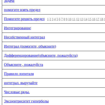
Задача
помогите взять предел
Помогите решить предел
1
2
3
4
5
6
7
8
9
10
11
12
13
14
15
16
17
18
Интегрирование
Несобственный интеграл
Интеграл (помогите, объясните)
Дифференцирование(объясните, пожалуйста)
Объясните , пожалуйста
Правило лопиталя
интеграл. выручайте
Числовые ряды.
Эксцентриситет гиперболы