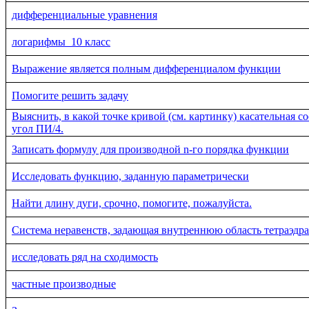
дифференциальные уравнения
логарифмы_10 класс
Выражение является полным дифференциалом функции
Помогите решить задачу
Выяснить, в какой точке кривой (см. картинку) касательная с
угол ПИ/4.
Записать формулу для производной n-го порядка функции
Исследовать функцию, заданную параметрически
Найти длину дуги, срочно, помогите, пожалуйста.
Система неравенств, задающая внутреннюю область тетраэдра
исследовать ряд на сходимость
частные производные