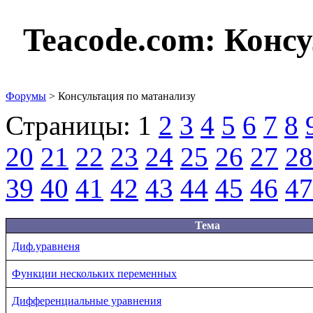
Teacode.com:
Консу
Форумы
> Консультация по матанализу
Страницы:
1
2
3
4
5
6
7
8
20
21
22
23
24
25
26
27
28
39
40
41
42
43
44
45
46
47
Тема
Диф.уравненя
Функции нескольких переменных
Дифференциальные уравнения