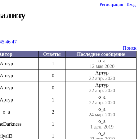
Регистрация
Вход
нализу
45
46
47
Поиск
Автор
Ответы
Последнее сообщение
o_a
Артур
1
12 мая 2020
Артур
Артур
0
22 апр. 2020
Артур
Артур
0
22 апр. 2020
o_a
Артур
1
22 апр. 2020
o_a
o_a
2
24 мар. 2020
o_a
heDarkness
1
1 дек. 2019
o_a
ilyall3
1
23 окт. 2019