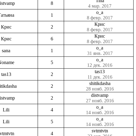
Tina
istvamp
8
4 мар. 2017
o_a
Татьяна
1
8 февр. 2017
Крис
Крис
2
8 февр. 2017
Крис
Крис
6
8 февр. 2017
o_a
sana
1
31 янв. 2017
o_a
Noname
5
12 дек. 2016
tas13
tas13
2
11 дек. 2016
shitikdasha
itikdasha
2
28 нояб. 2016
distvamp
istvamp
2
27 нояб. 2016
o_a
Lili
4
14 нояб. 2016
o_a
Lili
5
14 нояб. 2016
svtmtvtn
vtmtvtn
4