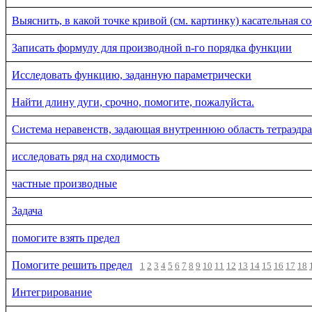
Выяснить, в какой точке кривой (см. картинку) касательная с
Записать формулу для производной n-го порядка функции
Исследовать функцию, заданную параметрически
Найти длину дуги, срочно, помогите, пожалуйста.
Система неравенств, задающая внутреннюю область тетраэдра
исследовать ряд на сходимость
частные производные
Задача
помогите взять предел
Помогите решить предел
1
2
3
4
5
6
7
8
9
10
11
12
13
14
15
16
17
18
Интегрирование