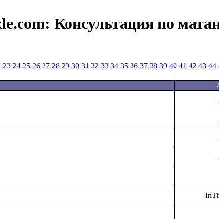
de.com:
Консультация по мата
2
23
24
25
26
27
28
29
30
31
32
33
34
35
36
37
38
39
40
41
42
43
44
InT