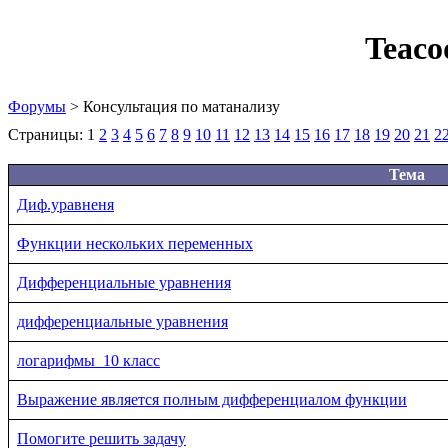
Teaco
Форумы
> Консультация по матанализу
Страницы:
1
2
3
4
5
6
7
8
9
10
11
12
13
14
15
16
17
18
19
20
21
2
Тема
Диф.уравненя
Функции нескольких переменных
Дифференциальные уравнения
дифференциальные уравнения
логарифмы_10 класс
Выражение является полным дифференциалом функции
Помогите решить задачу