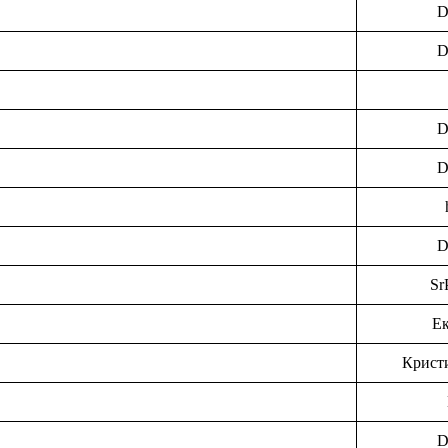
D
D
D
D
D
Sr
Ек
Крист
D