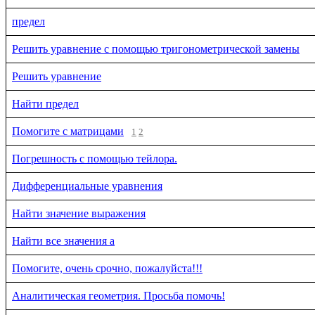
предел
Решить уравнение с помощью тригонометрической замены
Решить уравнение
Найти предел
Помогите с матрицами
1
2
Погрешность с помощью тейлора.
Дифференциальные уравнения
Найти значение выражения
Найти все значения a
Помогите, очень срочно, пожалуйста!!!
Аналитическая геометрия. Просьба помочь!