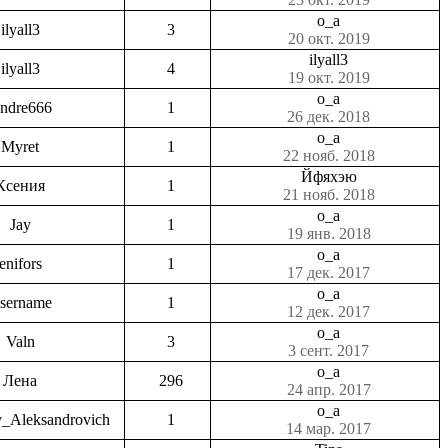
o_a
ilyall3
3
20 окт. 2019
ilyall3
ilyall3
4
19 окт. 2019
o_a
ndre666
1
26 дек. 2018
o_a
Myret
1
22 нояб. 2018
Йфяхэю
Ксения
1
21 нояб. 2018
o_a
Jay
1
19 янв. 2018
o_a
enifors
1
17 дек. 2017
o_a
sername
1
12 дек. 2017
o_a
Valn
3
3 сент. 2017
o_a
Лена
296
24 апр. 2017
o_a
v_Aleksandrovich
1
14 мар. 2017