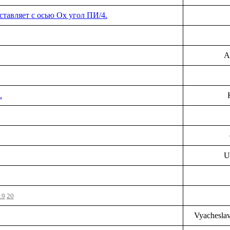
оставляет с осью Оx угол ПИ/4.
A
.
U
19
20
Vyachesla