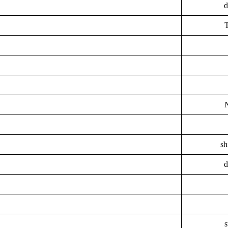
d
sh
d
s