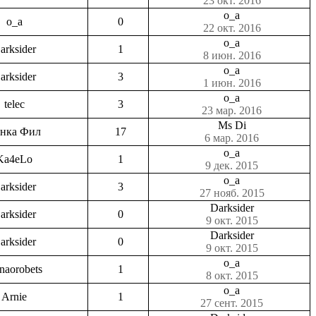
23 окт. 2016
o_a
o_a
0
22 окт. 2016
o_a
arksider
1
8 июн. 2016
o_a
arksider
3
1 июн. 2016
o_a
telec
3
23 мар. 2016
Ms Di
нка Фил
17
6 мар. 2016
o_a
Ka4eLo
1
9 дек. 2015
o_a
arksider
3
27 нояб. 2015
Darksider
arksider
0
9 окт. 2015
Darksider
arksider
0
9 окт. 2015
o_a
enaorobets
1
8 окт. 2015
o_a
Arnie
1
27 сент. 2015