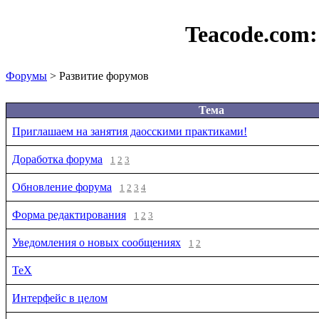
Teacode.com
Форумы
> Развитие форумов
Тема
Приглашаем на занятия даосскими практиками!
Доработка форума
1
2
3
Обновление форума
1
2
3
4
Форма редактирования
1
2
3
Уведомления о новых сообщениях
1
2
TeX
Интерфейс в целом