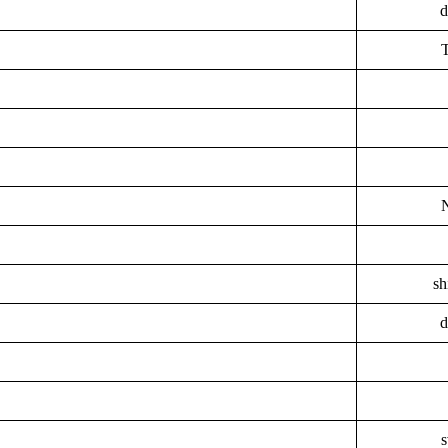
d
sh
d
s