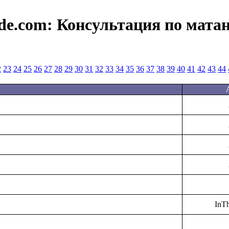
de.com:
Консультация по мата
2
23
24
25
26
27
28
29
30
31
32
33
34
35
36
37
38
39
40
41
42
43
44
InT