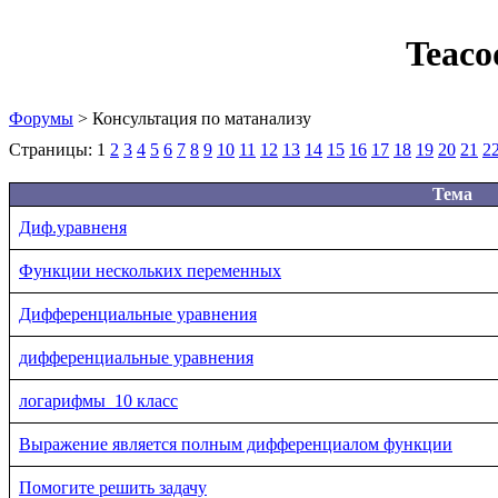
Teaco
Форумы
> Консультация по матанализу
Страницы:
1
2
3
4
5
6
7
8
9
10
11
12
13
14
15
16
17
18
19
20
21
2
Тема
Диф.уравненя
Функции нескольких переменных
Дифференциальные уравнения
дифференциальные уравнения
логарифмы_10 класс
Выражение является полным дифференциалом функции
Помогите решить задачу