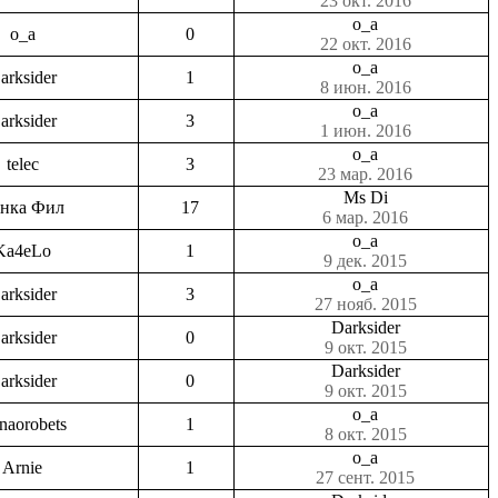
23 окт. 2016
o_a
o_a
0
22 окт. 2016
o_a
arksider
1
8 июн. 2016
o_a
arksider
3
1 июн. 2016
o_a
telec
3
23 мар. 2016
Ms Di
нка Фил
17
6 мар. 2016
o_a
Ka4eLo
1
9 дек. 2015
o_a
arksider
3
27 нояб. 2015
Darksider
arksider
0
9 окт. 2015
Darksider
arksider
0
9 окт. 2015
o_a
enaorobets
1
8 окт. 2015
o_a
Arnie
1
27 сент. 2015