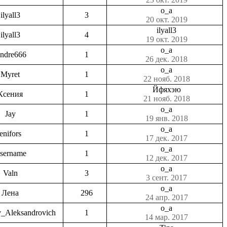
o_a
ilyall3
3
20 окт. 2019
ilyall3
ilyall3
4
19 окт. 2019
o_a
ndre666
1
26 дек. 2018
o_a
Myret
1
22 нояб. 2018
Йфяхэю
Ксения
1
21 нояб. 2018
o_a
Jay
1
19 янв. 2018
o_a
enifors
1
17 дек. 2017
o_a
sername
1
12 дек. 2017
o_a
Valn
3
3 сент. 2017
o_a
Лена
296
24 апр. 2017
o_a
v_Aleksandrovich
1
14 мар. 2017