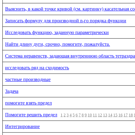
Выяснить, в какой точке кривой (см. картинку) касательная с
Записать формулу для производной n-го порядка функции
Исследовать функцию, заданную параметрически
Найти длину дуги, срочно, помогите, пожалуйста.
Система неравенств, задающая внутреннюю область тетраэдра
исследовать ряд на сходимость
частные производные
Задача
помогите взять предел
Помогите решить предел
1
2
3
4
5
6
7
8
9
10
11
12
13
14
15
16
17
18
Интегрирование