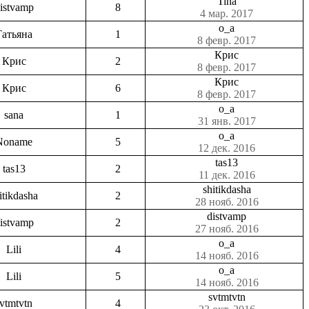
Tina
istvamp
8
4 мар. 2017
o_a
Татьяна
1
8 февр. 2017
Крис
Крис
2
8 февр. 2017
Крис
Крис
6
8 февр. 2017
o_a
sana
1
31 янв. 2017
o_a
Noname
5
12 дек. 2016
tas13
tas13
2
11 дек. 2016
shitikdasha
itikdasha
2
28 нояб. 2016
distvamp
istvamp
2
27 нояб. 2016
o_a
Lili
4
14 нояб. 2016
o_a
Lili
5
14 нояб. 2016
svtmtvtn
vtmtvtn
4