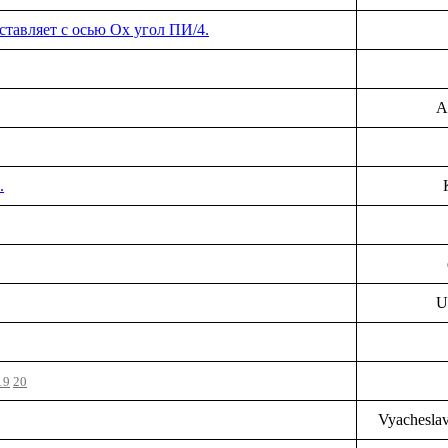
оставляет с осью Оx угол ПИ/4.
A
.
U
19
20
Vyachesla