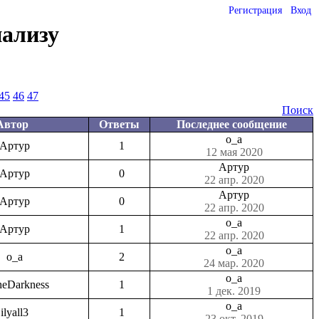
Регистрация
Вход
нализу
45
46
47
Поиск
Автор
Ответы
Последнее сообщение
o_a
Артур
1
12 мая 2020
Артур
Артур
0
22 апр. 2020
Артур
Артур
0
22 апр. 2020
o_a
Артур
1
22 апр. 2020
o_a
o_a
2
24 мар. 2020
o_a
heDarkness
1
1 дек. 2019
o_a
ilyall3
1
23 окт. 2019