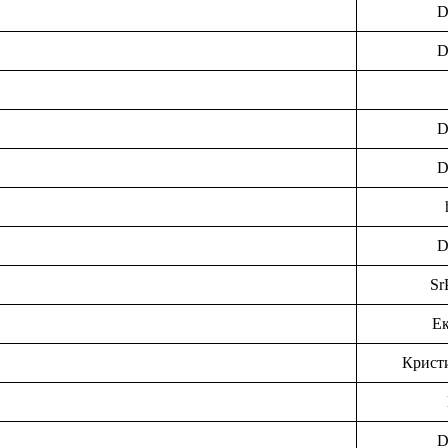
D
D
D
D
D
Sr
Ек
Крист
D