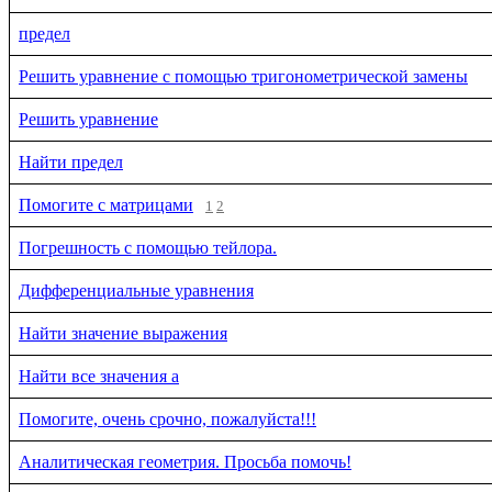
предел
Решить уравнение с помощью тригонометрической замены
Решить уравнение
Найти предел
Помогите с матрицами
1
2
Погрешность с помощью тейлора.
Дифференциальные уравнения
Найти значение выражения
Найти все значения a
Помогите, очень срочно, пожалуйста!!!
Аналитическая геометрия. Просьба помочь!