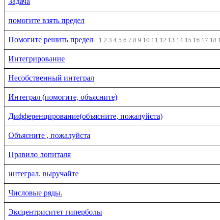
Задача
помогите взять предел
Помогите решить предел
1
2
3
4
5
6
7
8
9
10
11
12
13
14
15
16
17
18
Интегрирование
Несобственный интеграл
Интеграл (помогите, объясните)
Дифференцирование(объясните, пожалуйста)
Объясните , пожалуйста
Правило лопиталя
интеграл. выручайте
Числовые ряды.
Эксцентриситет гиперболы