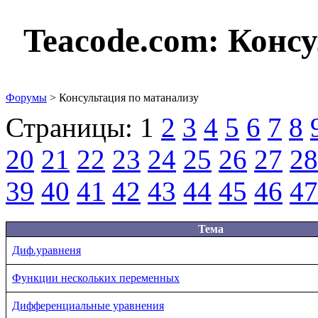
Teacode.com:
Консу
Форумы
> Консультация по матанализу
Страницы:
1
2
3
4
5
6
7
8
20
21
22
23
24
25
26
27
28
39
40
41
42
43
44
45
46
47
Тема
Диф.уравненя
Функции нескольких переменных
Дифференциальные уравнения