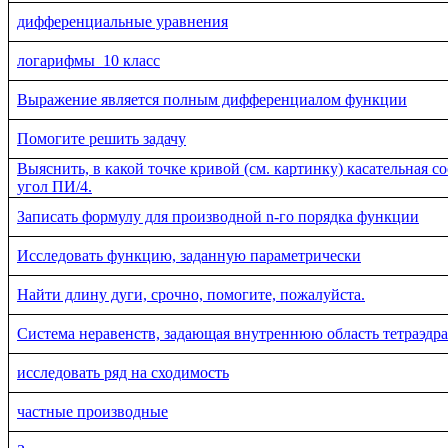
дифференциальные уравнения
логарифмы_10 класс
Выражение является полным дифференциалом функции
Помогите решить задачу
Выяснить, в какой точке кривой (см. картинку) касательная с
угол ПИ/4.
Записать формулу для производной n-го порядка функции
Исследовать функцию, заданную параметрически
Найти длину дуги, срочно, помогите, пожалуйста.
Система неравенств, задающая внутреннюю область тетраэдра
исследовать ряд на сходимость
частные производные