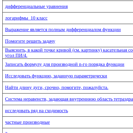
дифференциальные уравнения
логарифмы_10 класс
Выражение является полным дифференциалом функции
Помогите решить задачу
Выяснить, в какой точке кривой (см. картинку) касательная с
угол ПИ/4.
Записать формулу для производной n-го порядка функции
Исследовать функцию, заданную параметрически
Найти длину дуги, срочно, помогите, пожалуйста.
Система неравенств, задающая внутреннюю область тетраэдра
исследовать ряд на сходимость
частные производные