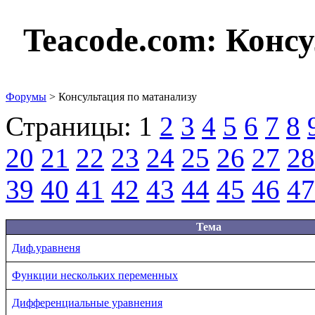
Teacode.com:
Консу
Форумы
> Консультация по матанализу
Страницы:
1
2
3
4
5
6
7
8
20
21
22
23
24
25
26
27
28
39
40
41
42
43
44
45
46
47
Тема
Диф.уравненя
Функции нескольких переменных
Дифференциальные уравнения