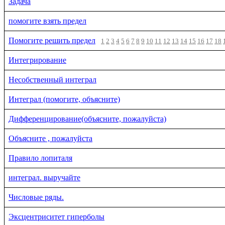
Задача
помогите взять предел
Помогите решить предел
1
2
3
4
5
6
7
8
9
10
11
12
13
14
15
16
17
18
Интегрирование
Несобственный интеграл
Интеграл (помогите, объясните)
Дифференцирование(объясните, пожалуйста)
Объясните , пожалуйста
Правило лопиталя
интеграл. выручайте
Числовые ряды.
Эксцентриситет гиперболы