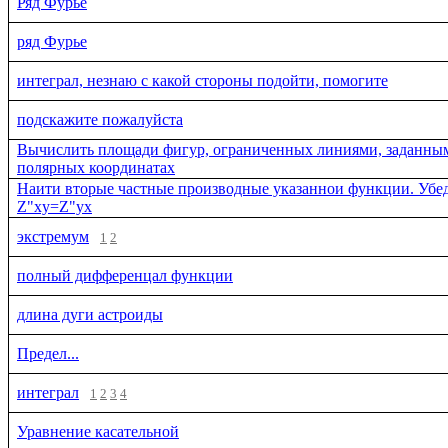
Ряд Фурье
ряд Фурье
интеграл, незнаю с какой стороны подойти, помогите
подскажите пожалуйста
Вычислить площади фигур, ограниченных линиями, заданны
полярных координатах
Наити вторые частные производные указаннои функции. Убед
Z"xy=Z"yx
экстремум
1
2
полный дифференцал функции
длина дуги астроиды
Предел...
интеграл
1
2
3
4
Уравнение касательной