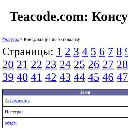
Teacode.com:
Консу
Форумы
> Консультация по матанализу
Страницы:
1
2
3
4
5
6
7
8
20
21
22
23
24
25
26
27
28
39
40
41
42
43
44
45
46
47
Тема
Ассимптоты
Интеграл
объём