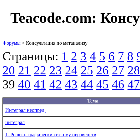
Teacode.com:
Консу
Форумы
> Консультация по матанализу
Страницы:
1
2
3
4
5
6
7
8
20
21
22
23
24
25
26
27
28
39
40
41
42
43
44
45
46
47
Тема
Интеграл неопред.
интеграл
1. Решить графически систему неравенств