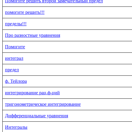
Помогите решить второй замечательный предел
помогите решить!!!
пределы!!!
Про разностные уравнения
Помогите
интеграл
предел
ф. Тейлора
интегрирование рац.ф-ций
тригонометрическое интегрирование
Дифференциальные уравнения
Интегралы