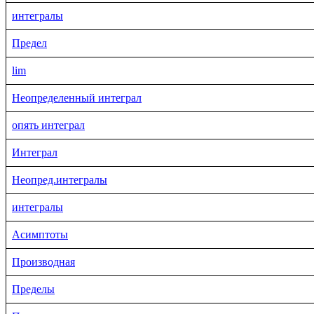
интегралы
Предел
lim
Неопределенный интеграл
опять интеграл
Интеграл
Неопред.интегралы
интегралы
Асимптоты
Производная
Пределы