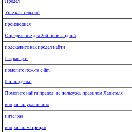
Предел
Ур-е касательной
производная
Определение для 2ой производной
подскажите как предел найти
Разрыв ф-и
помогите пож-та с lim
lim-приделы!
Помогите найти предел, не пользуясь правилом Лапиталя
вопрос по уравнению
интеграл
вопрос по матрицам