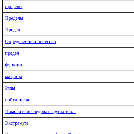
пределы
Пределы
Предел
Определенный интеграл
предел
функции
матрица
Ряды
найти предел
Помогите исследовать функцию...
Экстремум