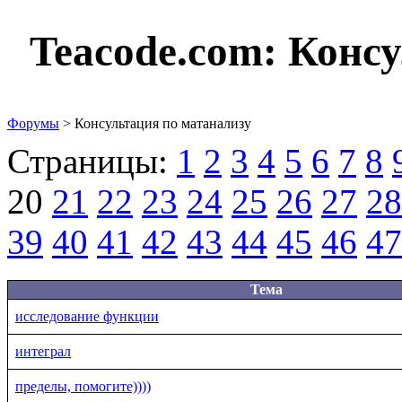
Teacode.com:
Консу
Форумы
> Консультация по матанализу
Страницы:
1
2
3
4
5
6
7
8
20
21
22
23
24
25
26
27
28
39
40
41
42
43
44
45
46
47
Тема
исследование функции
интеграл
пределы, помогите))))