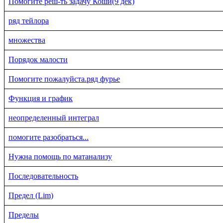
Помогите реш-ть задачу Коши(9 дек)
ряд тейлора
множества
Порядок малости
Помогите пожалуйста.ряд фурье
Функция и график
неопределенный интеграл
помогите разобраться...
Нужна помощь по матанализу
Последовательность
Предел (Lim)
Пределы