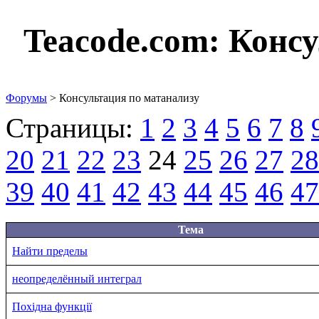
Teacode.com:
Консу
Форумы
> Консультация по матанализу
Страницы:
1
2
3
4
5
6
7
8
20
21
22
23
24
25
26
27
28
39
40
41
42
43
44
45
46
47
Тема
Найти пределы
неопределённый интеграл
Похідна функції