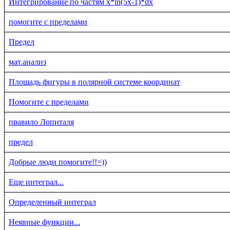
Интегрирование по частям x*ln(5x-1)*dx
помогите с пределами
Предел
мат.анализ
Площадь фигуры в полярной системе координат
Помогите с пределами
правило Лопиталя
предел
Добрые люди помогите!!=))
Еще интеграл...
Определенный интеграл
Неявные функции...