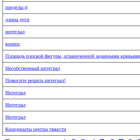
пределы ((
длина дуги
интеграл
вопрос
Площадь плоской фигуры, ограниченной заданными кривым
Несобственный интеграл
Помогите решить интеграл!
Интеграл
Интеграл
Интеграл
Координаты центра тяжести