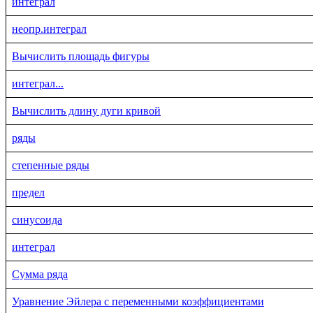
интеграл
неопр.интеграл
Вычислить площадь фигуры
интеграл...
Вычислить длину дуги кривой
ряды
степенные ряды
предел
синусоида
интеграл
Сумма ряда
Уравнение Эйлера с переменными коэффициентами