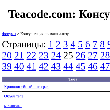
Teacode.com:
Консу
Форумы
> Консультация по матанализу
Страницы:
1
2
3
4
5
6
7
8
20
21
22
23
24
25
26
27
28
39
40
41
42
43
44
45
46
47
Тема
Криволинейный интеграл
Объем тела
матлогика