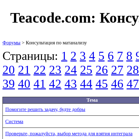
Teacode.com:
Консу
Форумы
> Консультация по матанализу
Страницы:
1
2
3
4
5
6
7
8
20
21
22
23
24
25
26
27
28
39
40
41
42
43
44
45
46
47
Тема
Помогите решить задачу, будте добры
Система
Проверьте, пожалуйста, выбор метода для взятия интеграла