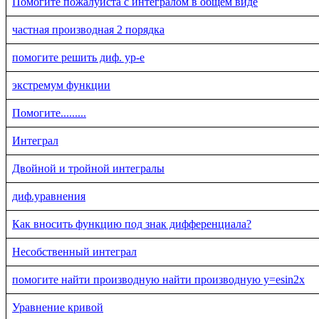
Помогите пожалуйста с интегралом в общем виде
частная производная 2 порядка
помогите решить диф. ур-е
экстремум функции
Помогите.........
Интеграл
Двойной и тройной интегралы
диф.уравнения
Как вносить функцию под знак дифференциала?
Несобственный интеграл
помогите найти производную найти производную y=esin2x
Уравнение кривой