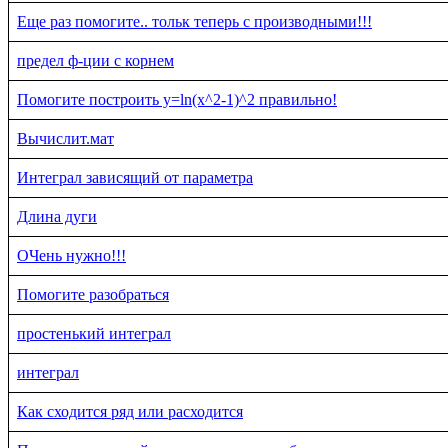
Еще раз помогите.. тольк теперь с производными!!!
предел ф-ции с корнем
Помогите построить y=ln(x^2-1)^2 правильно!
Вычислит.мат
Интеграл зависящий от параметра
Длина дуги
ОЧень нужно!!!
Помогите разобраться
простенький интеграл
интеграл
Как сходится ряд или расходится