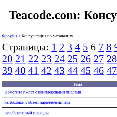
Teacode.com:
Консу
Форумы
> Консультация по матанализу
Страницы:
1
2
3
4
5
6
7
8
20
21
22
23
24
25
26
27
28
39
40
41
42
43
44
45
46
47
Тема
Помогите пжлст с комплексными числами!
наибольший объем параллелепипеда
несобственный интеграл