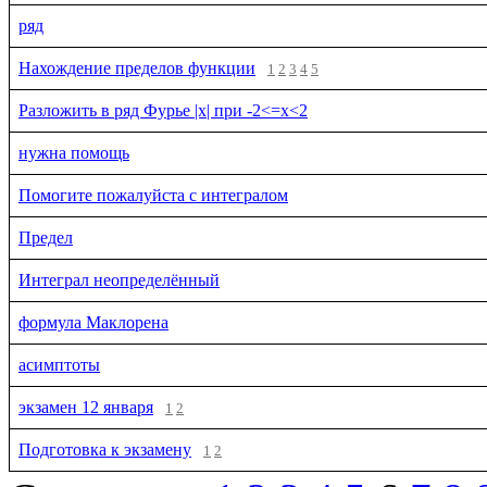
ряд
Нахождение пределов функции
1
2
3
4
5
Разложить в ряд Фурье |x| при -2<=x<2
нужна помощь
Помогите пожалуйста с интегралом
Предел
Интеграл неопределённый
формула Маклорена
асимптоты
экзамен 12 января
1
2
Подготовка к экзамену
1
2