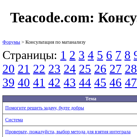
Teacode.com:
Консу
Форумы
> Консультация по матанализу
Страницы:
1
2
3
4
5
6
7
8
20
21
22
23
24
25
26
27
28
39
40
41
42
43
44
45
46
47
Тема
Помогите решить задачу, будте добры
Система
Проверьте, пожалуйста, выбор метода для взятия интеграла