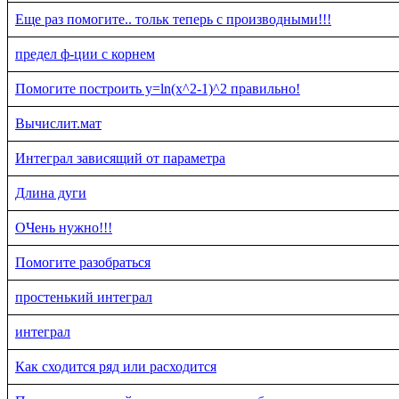
Еще раз помогите.. тольк теперь с производными!!!
предел ф-ции с корнем
Помогите построить y=ln(x^2-1)^2 правильно!
Вычислит.мат
Интеграл зависящий от параметра
Длина дуги
ОЧень нужно!!!
Помогите разобраться
простенький интеграл
интеграл
Как сходится ряд или расходится