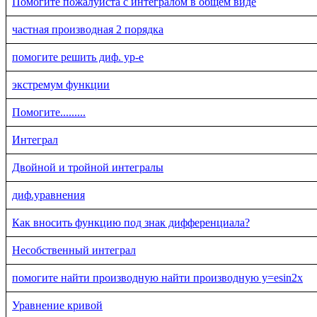
Помогите пожалуйста с интегралом в общем виде
частная производная 2 порядка
помогите решить диф. ур-е
экстремум функции
Помогите.........
Интеграл
Двойной и тройной интегралы
диф.уравнения
Как вносить функцию под знак дифференциала?
Несобственный интеграл
помогите найти производную найти производную y=esin2x
Уравнение кривой