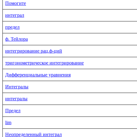
Помогите
интеграл
предел
ф. Тейлора
интегрирование рац.ф-ций
тригонометрическое интегрирование
Дифференциальные уравнения
Интегралы
интегралы
Предел
lim
Неопределенный интеграл