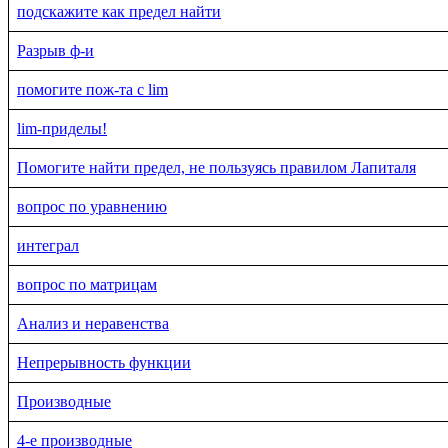
подскажите как предел найти
Разрыв ф-и
помогите пож-та с lim
lim-приделы!
Помогите найти предел, не пользуясь правилом Лапиталя
вопрос по уравнению
интеграл
вопрос по матрицам
Анализ и неравенства
Непрерывность функции
Производные
4-е производные