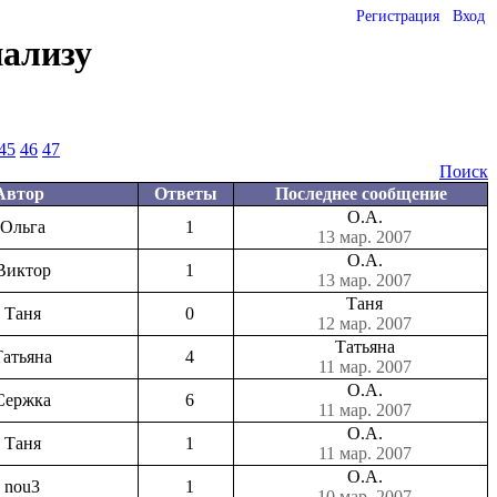
Регистрация
Вход
нализу
45
46
47
Поиск
Автор
Ответы
Последнее сообщение
О.А.
Ольга
1
13 мар. 2007
О.А.
Виктор
1
13 мар. 2007
Таня
Таня
0
12 мар. 2007
Татьяна
Татьяна
4
11 мар. 2007
О.А.
Сержка
6
11 мар. 2007
О.А.
Таня
1
11 мар. 2007
О.А.
nou3
1
10 мар. 2007