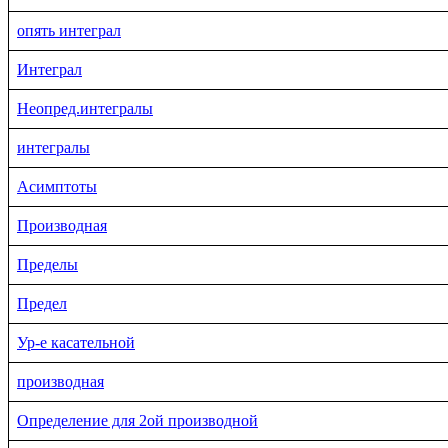
опять интеграл
Интеграл
Неопред.интегралы
интегралы
Асимптоты
Производная
Пределы
Предел
Ур-е касательной
производная
Определение для 2ой производной