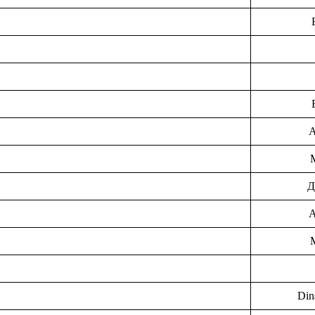
А
Д
А
Din