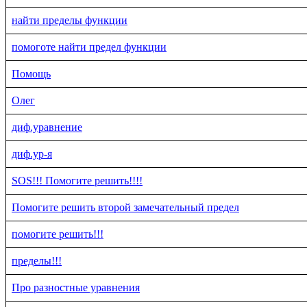
найти пределы функции
помоготе найти предел функции
Помощь
Олег
диф.уравнение
диф.ур-я
SOS!!! Помогите решить!!!!
Помогите решить второй замечательный предел
помогите решить!!!
пределы!!!
Про разностные уравнения