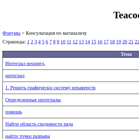
Teaco
Форумы
> Консультация по матанализу
Страницы:
1
2
3
4
5
6
7
8
9
10
11
12
13
14
15
16
17
18
19
20
21
2
Тема
Интеграл неопред.
интеграл
1. Решить графически систему неравенств
Определенные интегралы
помощь
Найти область сходимости ряда
найти точки разрыва