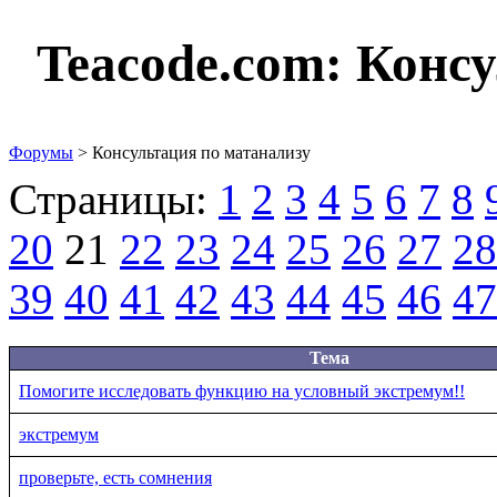
Teacode.com:
Консу
Форумы
> Консультация по матанализу
Страницы:
1
2
3
4
5
6
7
8
20
21
22
23
24
25
26
27
28
39
40
41
42
43
44
45
46
47
Тема
Помогите исследовать функцию на условный экстремум!!
экстремум
проверьте, есть сомнения