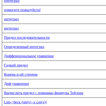
Интеграл
помогите пожалуйста!
интеграл
интеграл
Предел последовательности
Определенный интеграл
Дифференциальное уравнение
Гадкий предел
Корень n-ой степени
Диф уравнение
Вычислить предел с помощью формулы Тейлора
Lim->беск (sin(x) -x cos(x))