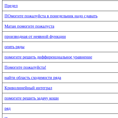
Предел
ПОмогите пожалуйста в понедельник надо сдавать
Матан помогите пожалуста
производная от неявной функции
опять ряды
помогите решить диффиренциальное уравнение
Помогите пожалуйста!
найти область сходимости ряда
Криволинейный интеграл
помогите решить задачу коши
ряд