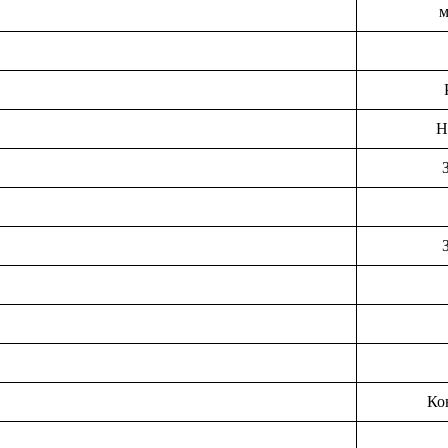
м
Н
Ко