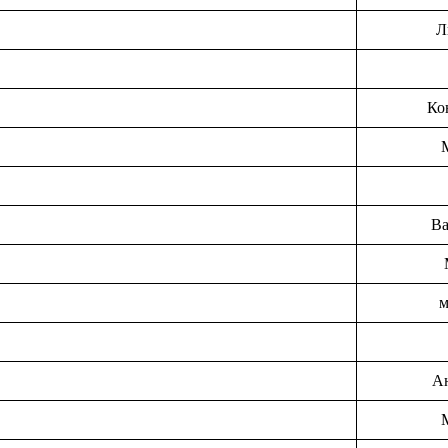
Л
Ко
Ва
м
Ан