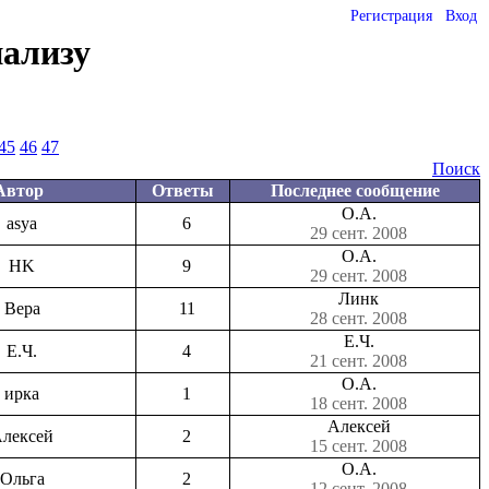
Регистрация
Вход
нализу
45
46
47
Поиск
Автор
Ответы
Последнее сообщение
О.А.
asya
6
29 сент. 2008
О.А.
HK
9
29 сент. 2008
Линк
Вера
11
28 сент. 2008
Е.Ч.
Е.Ч.
4
21 сент. 2008
О.А.
ирка
1
18 сент. 2008
Алексей
лексей
2
15 сент. 2008
О.А.
Ольга
2
12 сент. 2008