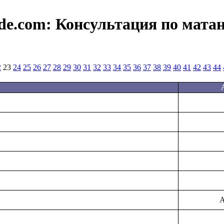
de.com:
Консультация по мата
2
23
24
25
26
27
28
29
30
31
32
33
34
35
36
37
38
39
40
41
42
43
44
А