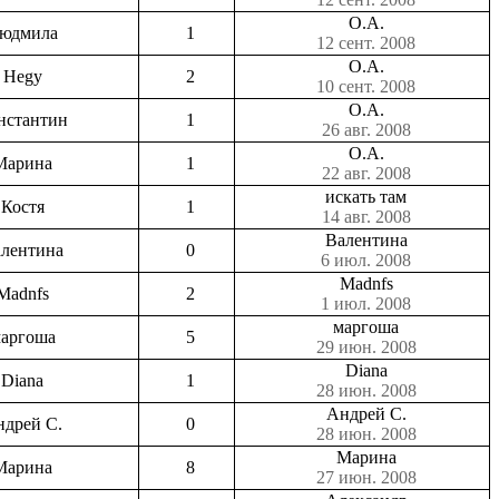
О.А.
юдмила
1
12 сент. 2008
О.А.
Hegy
2
10 сент. 2008
О.А.
нстантин
1
26 авг. 2008
О.А.
Марина
1
22 авг. 2008
искать там
Костя
1
14 авг. 2008
Валентина
лентина
0
6 июл. 2008
Madnfs
Madnfs
2
1 июл. 2008
маргоша
аргоша
5
29 июн. 2008
Diana
Diana
1
28 июн. 2008
Андрей С.
дрей С.
0
28 июн. 2008
Марина
Марина
8
27 июн. 2008