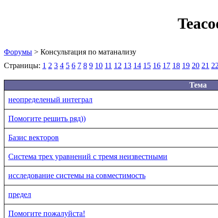
Teaco
Форумы
> Консультация по матанализу
Страницы:
1
2
3
4
5
6
7
8
9
10
11
12
13
14
15
16
17
18
19
20
21
2
Тема
неопределеный интеграл
Помогите решить ряд))
Базис векторов
Система трех уравнений с тремя неизвестными
исследование системы на совместимость
предел
Помогите пожалуйста!