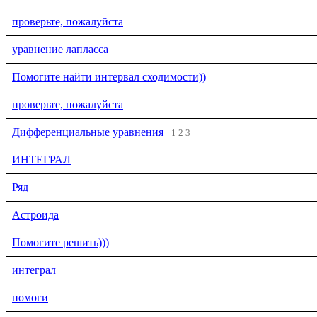
проверьте, пожалуйста
уравнение лапласса
Помогите найти интервал сходимости))
проверьте, пожалуйста
Дифференциальные уравнения
1
2
3
ИНТЕГРАЛ
Ряд
Астроида
Помогите решить)))
интеграл
помоги