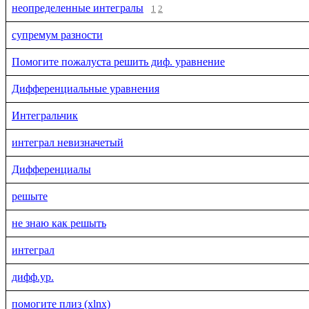
неопределенные интегралы
1
2
супремум разности
Помогите пожалуста решить диф. уравнение
Дифференциальные уравнения
Интегральчик
интеграл невизначетый
Дифференциалы
решыте
не знаю как решыть
интеграл
дифф.ур.
помогите плиз (xlnx)