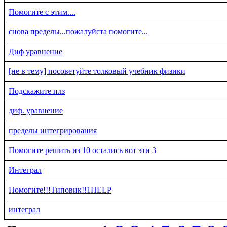
Помогите с этим....
снова пределы...пожалуйста помогите...
Диф уравнение
[не в тему] посоветуйте толковый учебник физики
Подскажите плз
диф. уравнение
пределы интегрирования
Помогите решить из 10 остались вот эти 3
Интеграл
Помогите!!!Типовик!!1HELP
интеграл