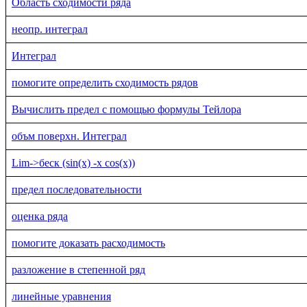
Область сходимости ряда
неопр. интеграл
Интеграл
помогите определить сходимость рядов
Вычислить предел с помощью формулы Тейлора
объм поверхн. Интеграл
Lim->беск (sin(x) -x cos(x))
предел последовательности
оценка ряда
помогите доказать расходимость
разложение в степенной ряд
линейные уравнения