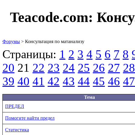
Teacode.com:
Консу
Форумы
> Консультация по матанализу
Страницы:
1
2
3
4
5
6
7
8
20
21
22
23
24
25
26
27
28
39
40
41
42
43
44
45
46
47
Тема
ПРЕДЕЛ
Помогите найти предел
Статистика