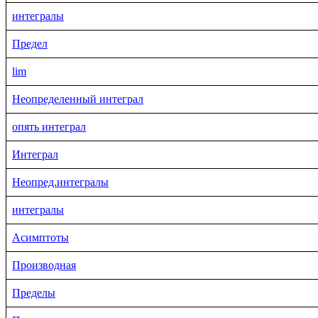
интегралы
Предел
lim
Неопределенный интеграл
опять интеграл
Интеграл
Неопред.интегралы
интегралы
Асимптоты
Производная
Пределы