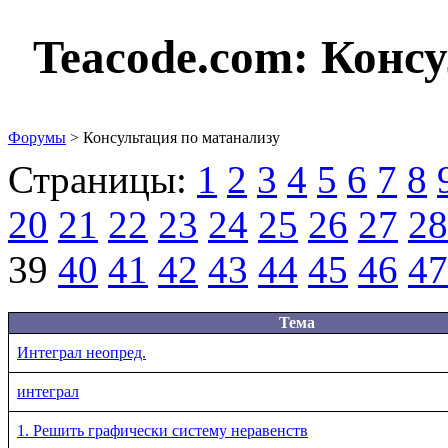
Teacode.com:
Консу
Форумы
> Консультация по матанализу
Страницы:
1
2
3
4
5
6
7
8
20
21
22
23
24
25
26
27
28
39
40
41
42
43
44
45
46
47
Тема
Интеграл неопред.
интеграл
1. Решить графически систему неравенств