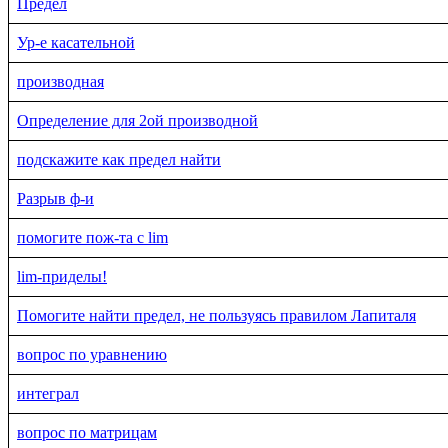
Предел
Ур-е касательной
производная
Определение для 2ой производной
подскажите как предел найти
Разрыв ф-и
помогите пож-та с lim
lim-приделы!
Помогите найти предел, не пользуясь правилом Лапиталя
вопрос по уравнению
интеграл
вопрос по матрицам