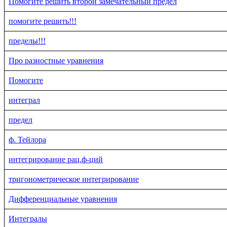
Помогите решить второй замечательный предел
помогите решить!!!
пределы!!!
Про разностные уравнения
Помогите
интеграл
предел
ф. Тейлора
интегрирование рац.ф-ций
тригонометрическое интегрирование
Дифференциальные уравнения
Интегралы