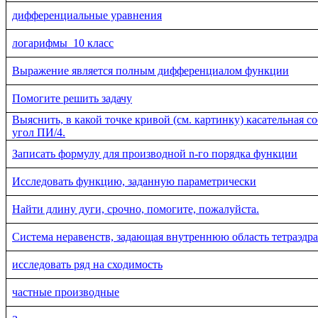
дифференциальные уравнения
логарифмы_10 класс
Выражение является полным дифференциалом функции
Помогите решить задачу
Выяснить, в какой точке кривой (см. картинку) касательная с
угол ПИ/4.
Записать формулу для производной n-го порядка функции
Исследовать функцию, заданную параметрически
Найти длину дуги, срочно, помогите, пожалуйста.
Система неравенств, задающая внутреннюю область тетраэдра
исследовать ряд на сходимость
частные производные