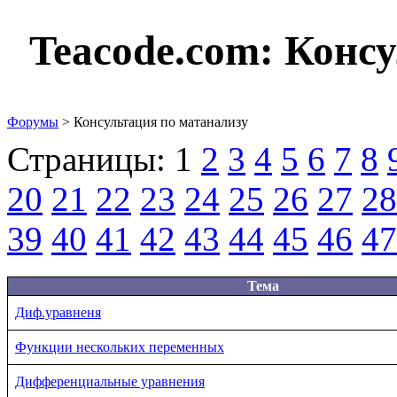
Teacode.com:
Консу
Форумы
> Консультация по матанализу
Страницы:
1
2
3
4
5
6
7
8
20
21
22
23
24
25
26
27
28
39
40
41
42
43
44
45
46
47
Тема
Диф.уравненя
Функции нескольких переменных
Дифференциальные уравнения