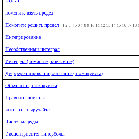
Задача
помогите взять предел
Помогите решить предел
1
2
3
4
5
6
7
8
9
10
11
12
13
14
15
16
17
18
Интегрирование
Несобственный интеграл
Интеграл (помогите, объясните)
Дифференцирование(объясните, пожалуйста)
Объясните , пожалуйста
Правило лопиталя
интеграл. выручайте
Числовые ряды.
Эксцентриситет гиперболы