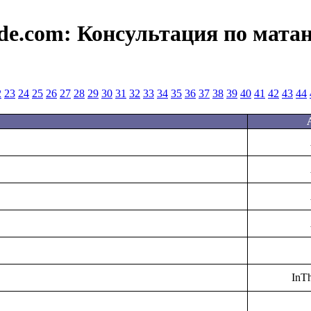
de.com:
Консультация по мата
2
23
24
25
26
27
28
29
30
31
32
33
34
35
36
37
38
39
40
41
42
43
44
InT