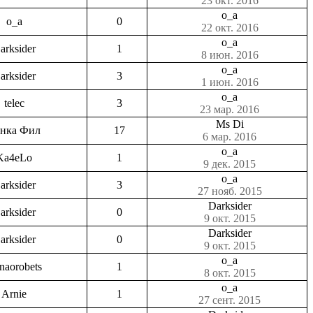
23 окт. 2016
o_a
o_a
0
22 окт. 2016
o_a
arksider
1
8 июн. 2016
o_a
arksider
3
1 июн. 2016
o_a
telec
3
23 мар. 2016
Ms Di
нка Фил
17
6 мар. 2016
o_a
Ka4eLo
1
9 дек. 2015
o_a
arksider
3
27 нояб. 2015
Darksider
arksider
0
9 окт. 2015
Darksider
arksider
0
9 окт. 2015
o_a
enaorobets
1
8 окт. 2015
o_a
Arnie
1
27 сент. 2015