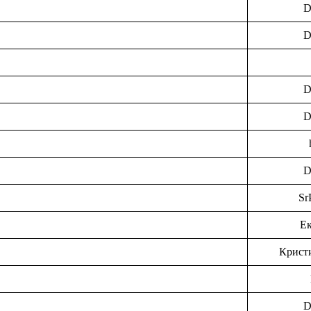
D
D
D
D
D
Sr
Ек
Крист
D