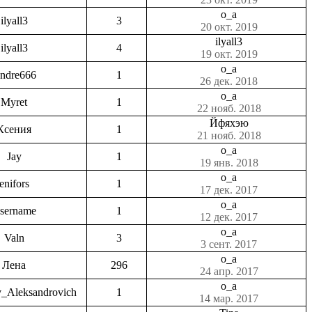
o_a
ilyall3
3
20 окт. 2019
ilyall3
ilyall3
4
19 окт. 2019
o_a
ndre666
1
26 дек. 2018
o_a
Myret
1
22 нояб. 2018
Йфяхэю
Ксения
1
21 нояб. 2018
o_a
Jay
1
19 янв. 2018
o_a
enifors
1
17 дек. 2017
o_a
sername
1
12 дек. 2017
o_a
Valn
3
3 сент. 2017
o_a
Лена
296
24 апр. 2017
o_a
v_Aleksandrovich
1
14 мар. 2017