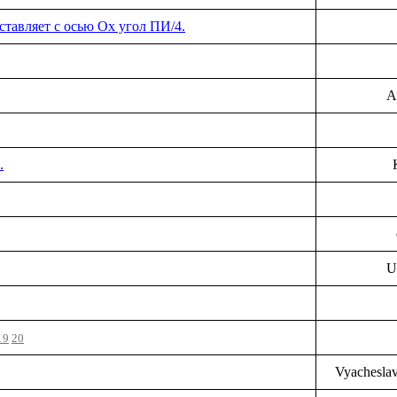
оставляет с осью Оx угол ПИ/4.
A
.
U
19
20
Vyachesla