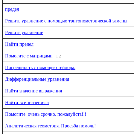
предел
Решить уравнение с помощью тригонометрической замены
Решить уравнение
Найти предел
Помогите с матрицами
1
2
Погрешность с помощью тейлора.
Дифференциальные уравнения
Найти значение выражения
Найти все значения a
Помогите, очень срочно, пожалуйста!!!
Аналитическая геометрия. Просьба помочь!