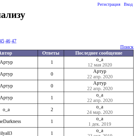
Регистрация
Вход
нализу
45
46
47
Поиск
Автор
Ответы
Последнее сообщение
o_a
Артур
1
12 мая 2020
Артур
Артур
0
22 апр. 2020
Артур
Артур
0
22 апр. 2020
o_a
Артур
1
22 апр. 2020
o_a
o_a
2
24 мар. 2020
o_a
heDarkness
1
1 дек. 2019
o_a
ilyall3
1
23 окт. 2019