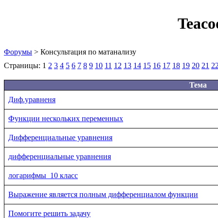
Teaco
Форумы
> Консультация по матанализу
Страницы:
1
2
3
4
5
6
7
8
9
10
11
12
13
14
15
16
17
18
19
20
21
2
Тема
Диф.уравненя
Функции нескольких переменных
Дифференциальные уравнения
дифференциальные уравнения
логарифмы_10 класс
Выражение является полным дифференциалом функции
Помогите решить задачу