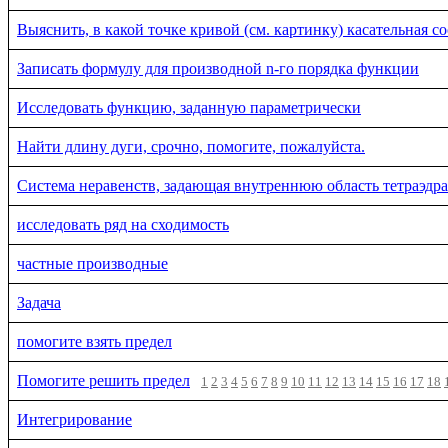
Выяснить, в какой точке кривой (см. картинку) касательная с
Записать формулу для производной n-го порядка функции
Исследовать функцию, заданную параметрически
Найти длину дуги, срочно, помогите, пожалуйста.
Система неравенств, задающая внутреннюю область тетраэдра
исследовать ряд на сходимость
частные производные
Задача
помогите взять предел
Помогите решить предел
1
2
3
4
5
6
7
8
9
10
11
12
13
14
15
16
17
18
Интегрирование