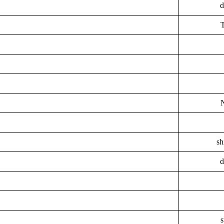
d
sh
d
s