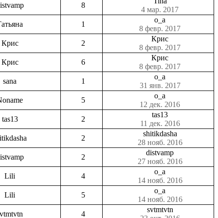
Tina
istvamp
8
4 мар. 2017
o_a
Татьяна
1
8 февр. 2017
Крис
Крис
2
8 февр. 2017
Крис
Крис
6
8 февр. 2017
o_a
sana
1
31 янв. 2017
o_a
Noname
5
12 дек. 2016
tas13
tas13
2
11 дек. 2016
shitikdasha
itikdasha
2
28 нояб. 2016
distvamp
istvamp
2
27 нояб. 2016
o_a
Lili
4
14 нояб. 2016
o_a
Lili
5
14 нояб. 2016
svtmtvtn
vtmtvtn
4