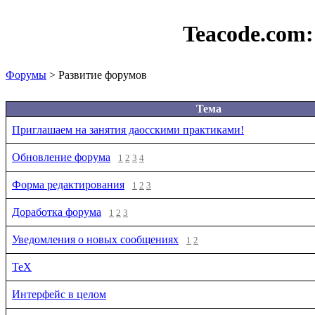
Teacode.com
Форумы
> Развитие форумов
Тема
Приглашаем на занятия даосскими практиками!
Обновление форума
1
2
3
4
Форма редактирования
1
2
3
Доработка форума
1
2
3
Уведомления о новых сообщениях
1
2
TeX
Интерфейс в целом