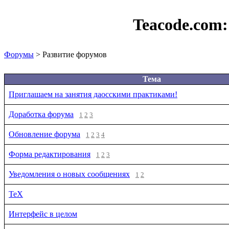
Teacode.com
Форумы
> Развитие форумов
Тема
Приглашаем на занятия даосскими практиками!
Доработка форума
1
2
3
Обновление форума
1
2
3
4
Форма редактирования
1
2
3
Уведомления о новых сообщениях
1
2
TeX
Интерфейс в целом