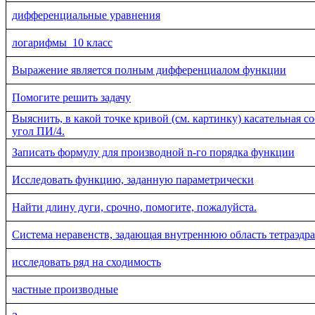
дифференциальные уравнения
логарифмы_10 класс
Выражение является полным дифференциалом функции
Помогите решить задачу
Выяснить, в какой точке кривой (см. картинку) касательная с
угол ПИ/4.
Записать формулу для производной n-го порядка функции
Исследовать функцию, заданную параметрически
Найти длину дуги, срочно, помогите, пожалуйста.
Система неравенств, задающая внутреннюю область тетраэдра
исследовать ряд на сходимость
частные производные