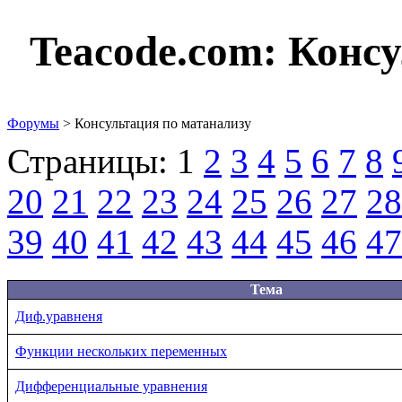
Teacode.com:
Консу
Форумы
> Консультация по матанализу
Страницы:
1
2
3
4
5
6
7
8
20
21
22
23
24
25
26
27
28
39
40
41
42
43
44
45
46
47
Тема
Диф.уравненя
Функции нескольких переменных
Дифференциальные уравнения