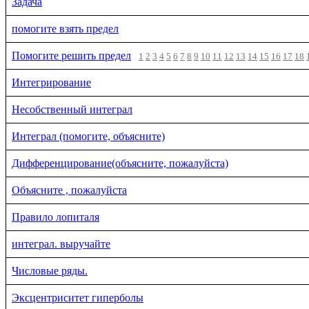
Задача
помогите взять предел
Помогите решить предел
1
2
3
4
5
6
7
8
9
10
11
12
13
14
15
16
17
18
Интегрирование
Несобственный интеграл
Интеграл (помогите, объясните)
Дифференцирование(объясните, пожалуйста)
Объясните , пожалуйста
Правило лопиталя
интеграл. выручайте
Числовые ряды.
Эксцентриситет гиперболы