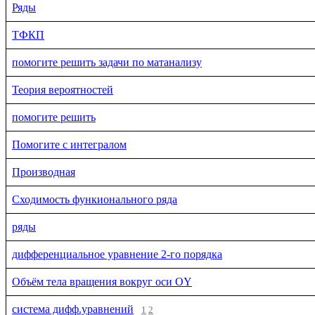
Ряды
ТФКП
помогите решить задачи по матанализу
Теория вероятностей
помогите решить
Помогите с интегралом
Производная
Сходимость функионального ряда
ряды
дифференциальное уравнение 2-го порядка
Объём тела вращения вокруг оси OY
система дифф.уравнений
1
2