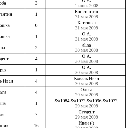
О.А.
юба
3
1 июн. 2008
Константин
тантин
1
31 мая 2008
Катюшка
юшка
0
31 мая 2008
О.А.
юшка
1
31 мая 2008
alina
ina
2
30 мая 2008
О.А.
дент
4
30 мая 2008
О.А.
рья
1
30 мая 2008
Коваль Иван
ь Иван
4
30 мая 2008
Ольга
ьга
4
29 мая 2008
&#1084;&#1072;&#1096;&#1072;
аша
1
29 мая 2008
Студент
ля
7
29 мая 2008
Иван (((
чник
16