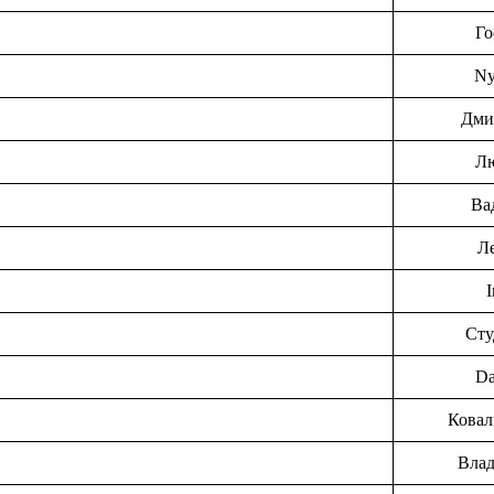
Го
N
Дми
Л
Ва
Л
I
Сту
Da
Ковал
Вла