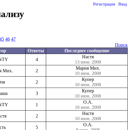
Регистрация
Вход
нализу
45
46
47
Поиск
тор
Ответы
Последнее сообщение
Настя
NTY
4
13 июн. 2008
Мария Мих.
я Мих.
2
10 июн. 2008
Купер
ля
2
10 июн. 2008
Купер
таша
3
10 июн. 2008
О.А.
NTY
1
10 июн. 2008
Настя
стя
2
10 июн. 2008
О.А.
сть
5
8 июн. 2008