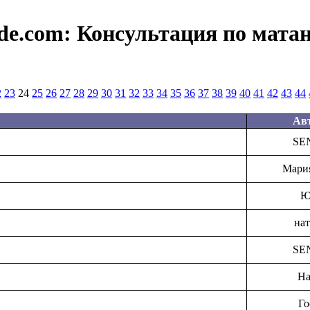
de.com:
Консультация по мата
2
23
24
25
26
27
28
29
30
31
32
33
34
35
36
37
38
39
40
41
42
43
44
Ав
SE
Мари
Ю
на
SE
На
Го