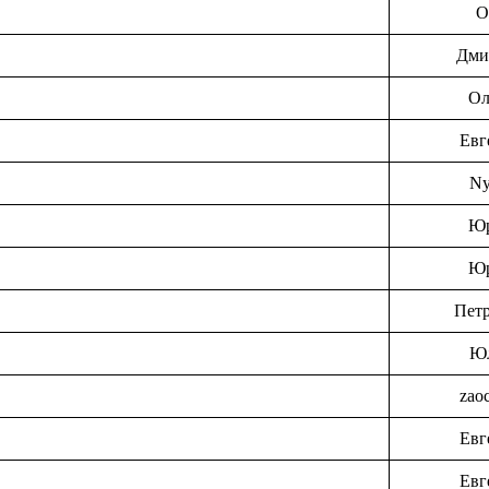
О
Дми
Ол
Евг
N
Ю
Ю
Пет
Ю
zao
Евг
Евг