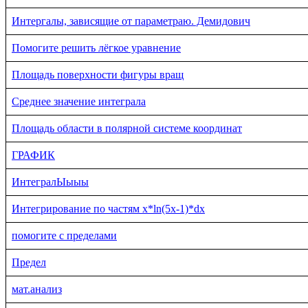
Интергалы, зависящие от параметраю. Демидович
Помогите решить лёгкое уравнение
Площадь поверхности фигуры вращ
Среднее значение интеграла
Площадь области в полярной системе координат
ГРАФИК
ИнтегралЫыыы
Интегрирование по частям x*ln(5x-1)*dx
помогите с пределами
Предел
мат.анализ