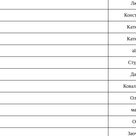
Л
Конс
Кат
Кат
al
Сту
Да
Ковал
Ол
м
О
Зао