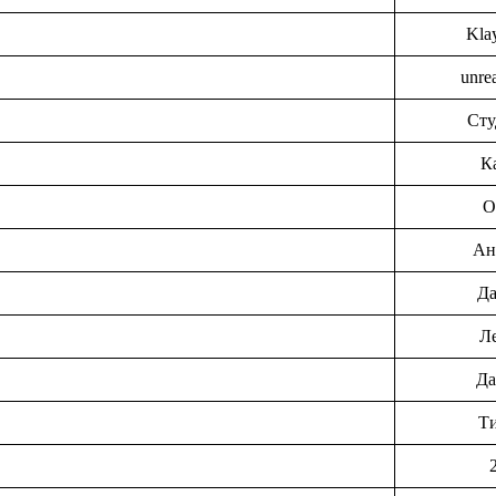
Kla
unre
Сту
К
О
Ан
Д
Л
Да
Т