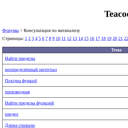
Teaco
Форумы
> Консультация по матанализу
Страницы:
1
2
3
4
5
6
7
8
9
10
11
12
13
14
15
16
17
18
19
20
21
2
Тема
Найти пределы
неопределённый интеграл
Похідна функції
производная
Найти пределы фуцкций
предел
Длина спирали