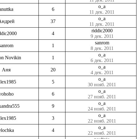
o_a
anuttka
6
11 дек. 2011
o_a
Андрей
37
11 дек. 2011
riddic2000
ddic2000
4
9 дек. 2011
sanrom
sanrom
1
8 дек. 2011
o_a
on Novikin
1
6 дек. 2011
o_a
Аня
20
4 дек. 2011
o_a
lex1985
5
30 нояб. 2011
o_a
yohoho
6
27 нояб. 2011
o_a
xandra555
9
24 нояб. 2011
o_a
lex1985
3
22 нояб. 2011
o_a
elochka
4
22 нояб. 2011