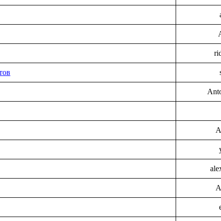
ri
тов
Ant
A
ale
A