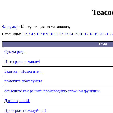
Teaco
Форумы
> Консультация по матанализу
Страницы:
1
2
3
4
5
6
7
8
9
10
11
12
13
14
15
16
17
18
19
20
21
2
Тема
Сумма ряда
Интегралы в мапле4
Задачка... Помогите....
помогите пожалуйста
объясните как решить производную сложной функции
Длина кривой.
Проверьте пожалуйста !