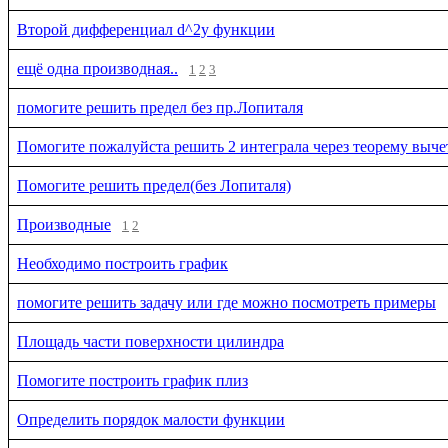
Второй дифференциал d^2y функции
ещё одна производная..
1
2
3
помогите решить предел без пр.Лопиталя
Помогите пожалуйста решить 2 интеграла через теорему выче
Помогите решить предел(без Лопиталя)
Производные
1
2
Необходимо построить график
помогите решить задачу или где можно посмотреть примеры
Площадь части поверхности цилиндра
Помогите построить график плиз
Определить порядок малости функции