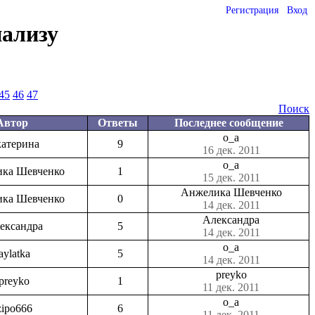
Регистрация
Вход
нализу
45
46
47
Поиск
Автор
Ответы
Последнее сообщение
o_a
атерина
9
16 дек. 2011
o_a
ка Шевченко
1
15 дек. 2011
Анжелика Шевченко
ка Шевченко
0
14 дек. 2011
Александра
ександра
5
14 дек. 2011
o_a
aylatka
5
14 дек. 2011
preyko
preyko
1
11 дек. 2011
o_a
zipo666
6
11 дек. 2011