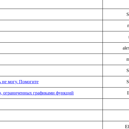
S
ale
m
S
 не могу. Помогите
S
ур, ограниченных графиками функций
I
El