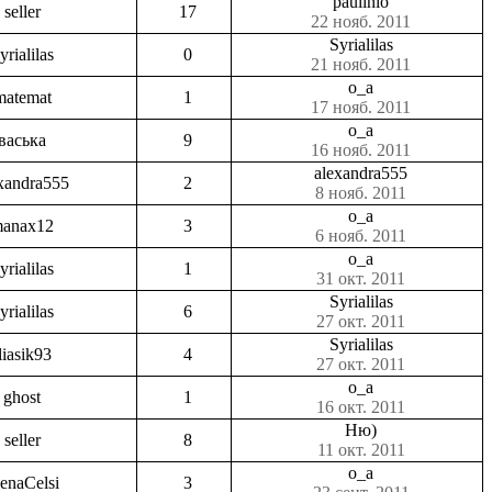
paulinio
seller
17
22 нояб. 2011
Syrialilas
yrialilas
0
21 нояб. 2011
o_a
matemat
1
17 нояб. 2011
o_a
васька
9
16 нояб. 2011
alexandra555
xandra555
2
8 нояб. 2011
o_a
anax12
3
6 нояб. 2011
o_a
yrialilas
1
31 окт. 2011
Syrialilas
yrialilas
6
27 окт. 2011
Syrialilas
liasik93
4
27 окт. 2011
o_a
ghost
1
16 окт. 2011
Ню)
seller
8
11 окт. 2011
o_a
enaCelsi
3