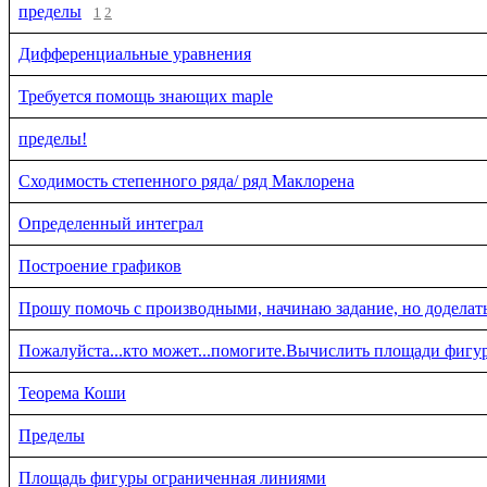
пределы
1
2
Дифференциальные уравнения
Требуется помощь знающих maple
пределы!
Сходимость степенного ряда/ ряд Маклорена
Определенный интеграл
Построение графиков
Прошу помочь с производными, начинаю задание, но доделать
Пожалуйста...кто может...помогите.Вычислить площади фиг
Теорема Коши
Пределы
Площадь фигуры ограниченная линиями