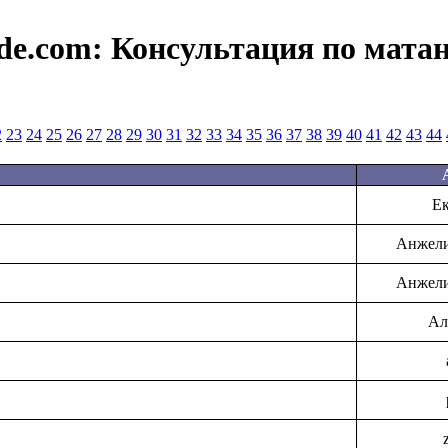
de.com:
Консультация по мата
2
23
24
25
26
27
28
29
30
31
32
33
34
35
36
37
38
39
40
41
42
43
44
Ек
Анжели
Анжели
Ал