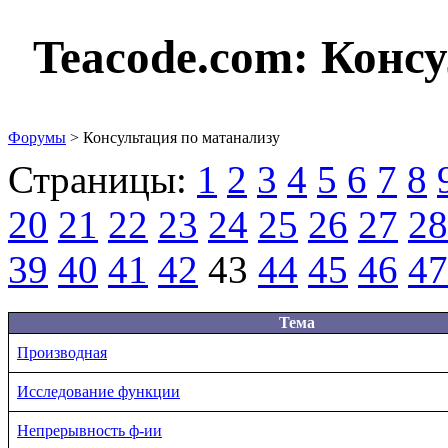
Teacode.com:
Консу
Форумы
> Консультация по матанализу
Страницы:
1
2
3
4
5
6
7
8
20
21
22
23
24
25
26
27
28
39
40
41
42
43
44
45
46
47
Тема
Производная
Исследование функции
Непрерывность ф-ии