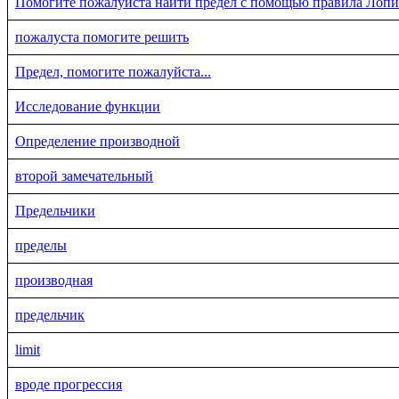
Помогите пожалуйста найти предел с помощью правила Лопи
пожалуста помогите решить
Предел, помогите пожалуйста...
Исследование функции
Определение производной
второй замечательный
Предельчики
пределы
производная
предельчик
limit
вроде прогрессия