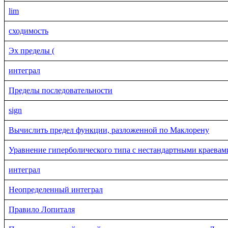
lim
сходимость
Эх пределы (
интеграл
Пределы последовательности
sign
Вычислить предел функции, разложенной по Маклорену
Уравнение гиперболического типа с нестандартными краевам
интеграл
Неопределенный интеграл
Правило Лопиталя