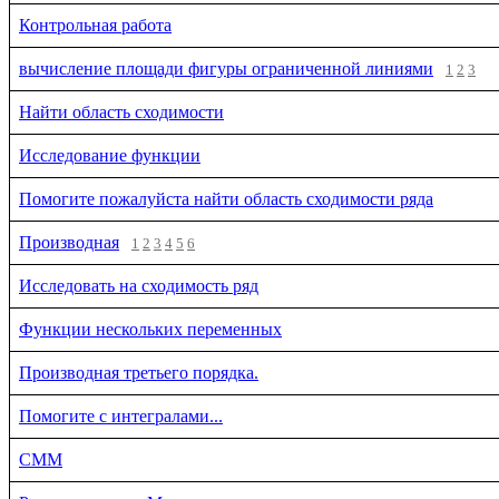
Контрольная работа
вычисление площади фигуры ограниченной линиями
1
2
3
Найти область сходимости
Исследование функции
Помогите пожалуйста найти область сходимости ряда
Производная
1
2
3
4
5
6
Исследовать на сходимость ряд
Функции нескольких переменных
Производная третьего порядка.
Помогите с интегралами...
СММ