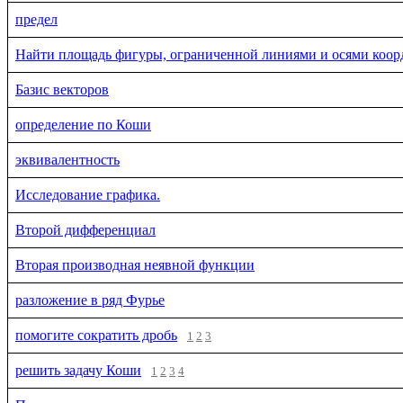
предел
Найти площадь фигуры, ограниченной линиями и осями коор
Базис векторов
определение по Коши
эквивалентность
Исследование графика.
Второй дифференциал
Вторая производная неявной функции
разложение в ряд Фурье
помогите сократить дробь
1
2
3
решить задачу Коши
1
2
3
4