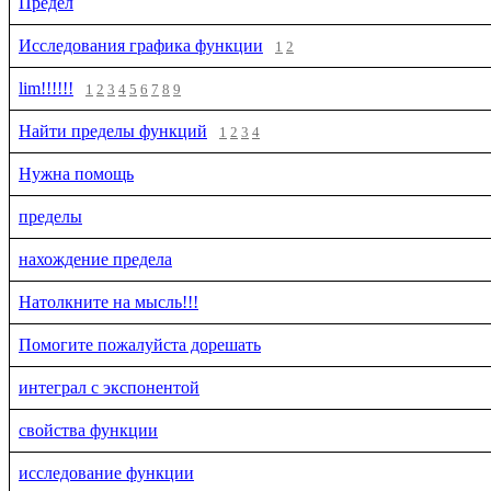
Предел
Исследования графика функции
1
2
lim!!!!!!
1
2
3
4
5
6
7
8
9
Найти пределы функций
1
2
3
4
Нужна помощь
пределы
нахождение предела
Натолкните на мысль!!!
Помогите пожалуйста дорешать
интеграл с экспонентой
свойства функции
исследование функции