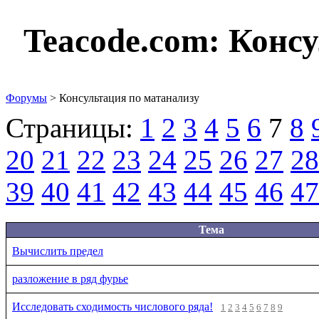
Teacode.com:
Консу
Форумы
> Консультация по матанализу
Страницы:
1
2
3
4
5
6
7
8
20
21
22
23
24
25
26
27
28
39
40
41
42
43
44
45
46
47
Тема
Вычислить предел
разложение в ряд фурье
Исследовать сходимость числового ряда!
1
2
3
4
5
6
7
8
9