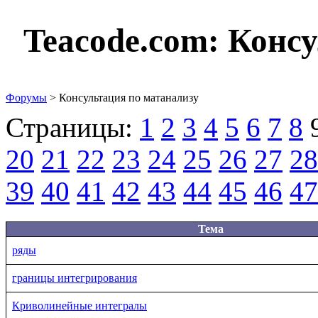
Teacode.com:
Консу
Форумы
> Консультация по матанализу
Страницы:
1
2
3
4
5
6
7
8
20
21
22
23
24
25
26
27
28
39
40
41
42
43
44
45
46
47
Тема
ряды
границы интегрирования
Криволинейные интегралы