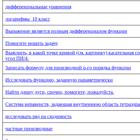
дифференциальные уравнения
логарифмы_10 класс
Выражение является полным дифференциалом функции
Помогите решить задачу
Выяснить, в какой точке кривой (см. картинку) касательная с
угол ПИ/4.
Записать формулу для производной n-го порядка функции
Исследовать функцию, заданную параметрически
Найти длину дуги, срочно, помогите, пожалуйста.
Система неравенств, задающая внутреннюю область тетраэдра
исследовать ряд на сходимость
частные производные