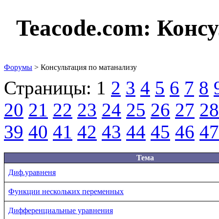
Teacode.com:
Консу
Форумы
> Консультация по матанализу
Страницы:
1
2
3
4
5
6
7
8
20
21
22
23
24
25
26
27
28
39
40
41
42
43
44
45
46
47
Тема
Диф.уравненя
Функции нескольких переменных
Дифференциальные уравнения