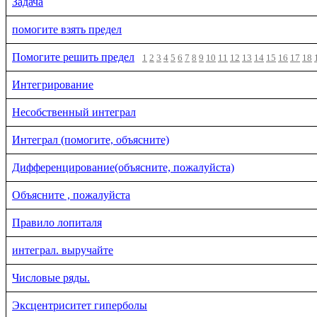
Задача
помогите взять предел
Помогите решить предел
1
2
3
4
5
6
7
8
9
10
11
12
13
14
15
16
17
18
Интегрирование
Несобственный интеграл
Интеграл (помогите, объясните)
Дифференцирование(объясните, пожалуйста)
Объясните , пожалуйста
Правило лопиталя
интеграл. выручайте
Числовые ряды.
Эксцентриситет гиперболы