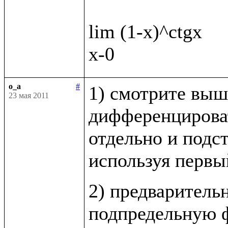
lim (1-x)^ctgx

o_a
#
1) смотрите выш
23 мая 2011
дифференцироват
отдельно и подст
используя первы
2) предваритель
подпредельную ф