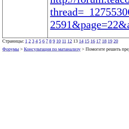
thread=_1275530
2591&page=22&a
Страницы:
1
2
3
4
5
6
7
8
9
10
11
12
13
14
15
16
17
18
19
20
Форумы
>
Консультация по матанализу
> Помогите решить пре