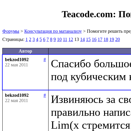
Teacode.com:
По
Форумы
>
Консультация по матанализу
> Помогите решить пре
Страницы:
1
2
3
4
5
6
7
8
9
10
11
12
13
14
15
16
17
18
19
20
Автор
bekzod1092
#
Спасибо большое,
22 мая 2011
bekzod1092
#
Извиняюсь за сво
22 мая 2011
правильно написа
Lim(x стремится 