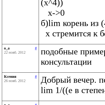
(х^4))

   х->0

б)lim корень из 
o_a
#
подобные пример
22 нояб. 2012
Ксения
#
Добрый вечер. п
26 нояб. 2012
o_a
#