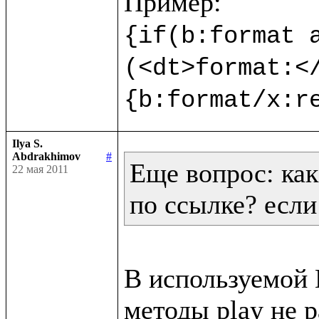
{if(b:format a
(<dt>format:<
{b:format/x:r
Ilya S.
Abdrakhimov
#
Еще вопрос: как
22 мая 2011
по ссылке? если
В используемой В
методы play не р