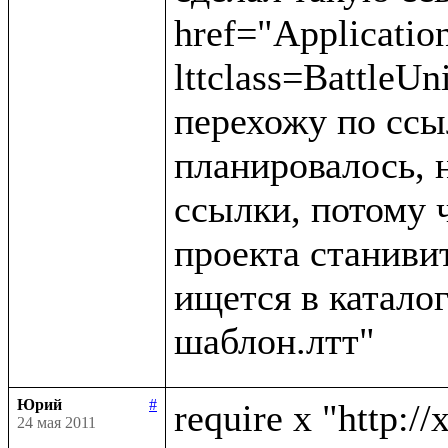
href="Applicatio
lttclass=BattleUn
перехожу по ссыл
планировалось, н
ссылки, потому 
проекта станивит
ищется в каталог
Юрий
#
require x "http://
24 мая 2011