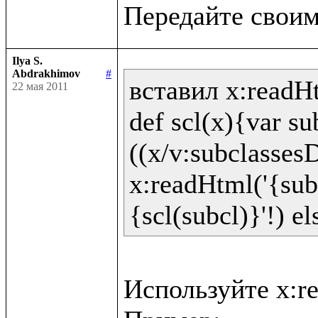
Ilya S.
Abdrakhimov
#
вставил x:readHt
22 мая 2011
def scl(x){var sub
((x/v:subclassesD
x:readHtml('{sub
Используйте x:re