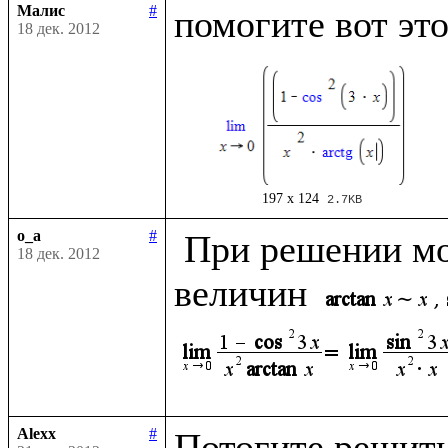
Малис
#
18 дек. 2012
197 x 124
2.7KB
o_a
#
 При решении можно использовать эквивалентность 
18 дек. 2012
величин 
Alexx
#
Потогите решить 