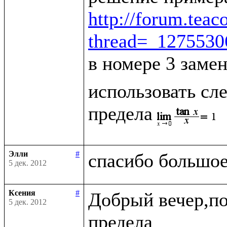
http://forum.tea
thread=_127553
в номере 3 заме
использовать сле
предела
Элли
#
5 дек. 2012
Ксения
#
Добрый вечер,по
5 дек. 2012
предела
