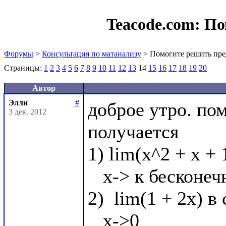
Teacode.com:
По
Форумы
>
Консультация по матанализу
> Помогите решить пре
Страницы:
1
2
3
4
5
6
7
8
9
10
11
12
13
14
15
16
17
18
19
20
Автор
Элли
#
доброе утро. по
3 дек. 2012
получается

1) lim(x^2 + x + 
   x-> к бесконечности

2)  lim(1 + 2x) в 
   x->0
