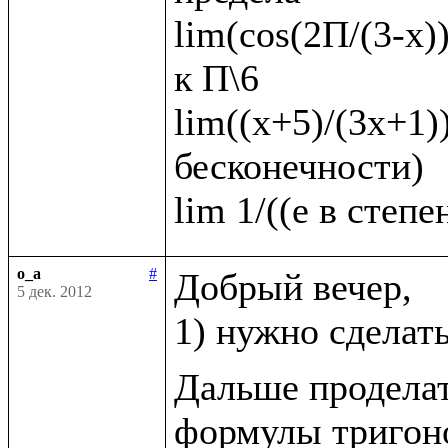
lim(cos(2П/(3-x))
к П\6   

lim((х+5)/(3х+1))
бесконечности)

o_a
#
Добрый вечер, 

5 дек. 2012
1) нужно сделат
Дальше проделат
формулы тригоно