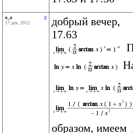
o_a
#
добрый вечер, 

17 дек. 2012
П
Н
образом, имеем 