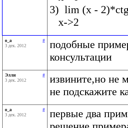
3)  lim (x - 2)*ct
o_a
#
подобные пример
3 дек. 2012
Элли
#
извините,но не 
3 дек. 2012
o_a
#
первые два приме
3 дек. 2012