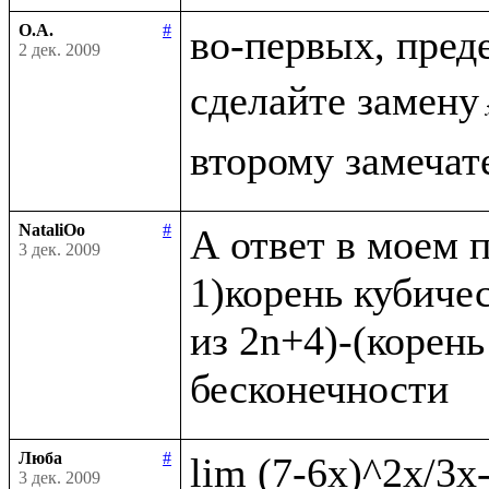
О.А.
#
во-первых, пред
2 дек. 2009
сделайте замену
NataliOo
#
А ответ в моем п
3 дек. 2009
1)корень кубичес
из 2n+4)-(корень
Люба
#
3 дек. 2009