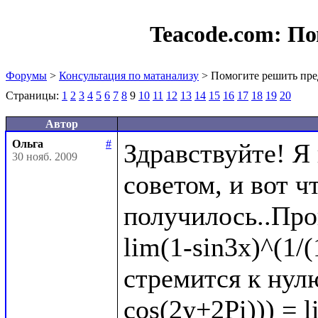
Teacode.com:
По
Форумы
>
Консультация по матанализу
> Помогите решить пре
Страницы:
1
2
3
4
5
6
7
8
9
10
11
12
13
14
15
16
17
18
19
20
Автор
Ольга
#
Здравствуйте! Я
30 нояб. 2009
советом, и вот чт
получилось..Про
lim(1-sin3x)^(1/(
стремится к нулю
cos(2y+2Pi))) = l