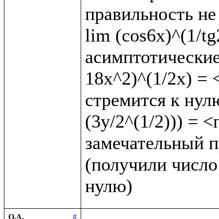
правильность не 
lim (cos6x)^(1/t
асимптотические 
18x^2)^(1/2x) = <
стремится к нулю
(3y/2^(1/2))) = 
замечательный пр
(получили число 
О.А.
#