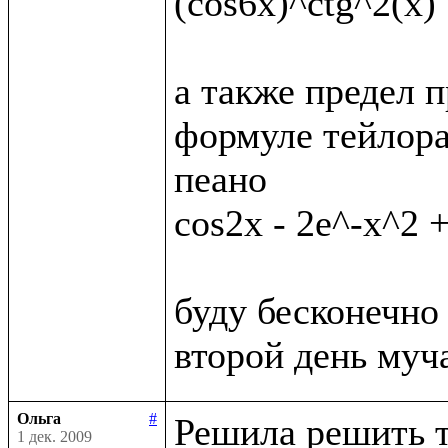
(cos6x)^ctg^2(x)

а также предел п
формуле тейлора
пеано

cos2x - 2e^-x^2 +
буду бесконечно 
Ольга
#
Решила решить т
1 дек. 2009