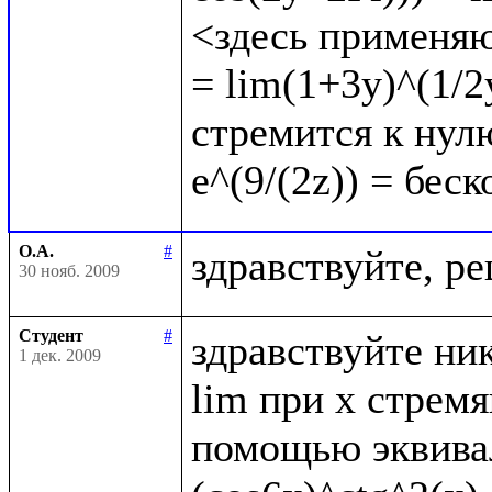
<здесь применяю
= lim(1+3y)^(1/2y
стремится к нулю
О.А.
#
30 нояб. 2009
Студент
#
здравствуйте ник
1 дек. 2009
lim при x стрем
помощью эквивал