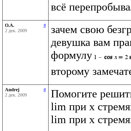
О.А.
#
зачем свою безг
2 дек. 2009
девушка вам прав
формулу
Andrej
#
Помогите решить
2 дек. 2009
lim при x стремящ